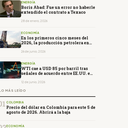
ENERGÍA
Boris Abad: Fue un error no haberle
extendido el contrato a Texaco
28 de enero, 2026
ECONOMÍA
En los primeros cinco meses del
2026, la producción petrolera en
Ecuador cayó 1.5%
26 de junio, 2026
ENERGÍA
WTI cae a USD 85 por barril tras
señales de acuerdo entre EE.UU. e
Irán
12 de junio, 2026
LO MÁS LEÍDO
01
COLOMBIA
Precio del dólar en Colombia para este 5 de
agosto de 2026. Abrirá a la baja
02
ECONOMÍA