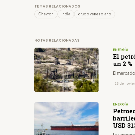
TEMAS RELACIONADOS
Chevron
India
crudo venezolano
NOTAS RELACIONADAS
ENERGÍA
El petr
un 2 %
El mercado 
· 25 de novi
ENERGÍA
Petroe
barril
USD 31
Las operac