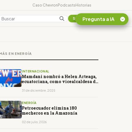
Caso Chevron
Podcasts
Historias
Pregunta a IA
Colombia
Suscribirse
Quiero Información
sobre el Caso
MÁS EN ENERGÍA
Chevron Ecuador
Listar destinos
turísticos de la
INTERNACIONAL
Amazonia Ecuatoriana
Mamdani nombró a Helen Arteaga,
ecuatoriana, como vicealcaldesa de
¿En que consiste la
Salud
tasa minera que rige en
31 de diciembre, 2025
Ecuador?
ENERGÍA
Petroecuador elimina 180
mecheros en la Amazonía
02 de julio, 2026