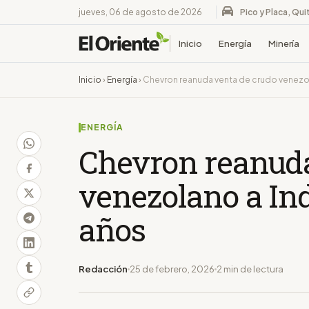
jueves, 06 de agosto de 2026
Pico y Placa, Qui
Inicio
Energía
Minería
Inicio
›
Energía
›
Chevron reanuda venta de crudo venezol
ENERGÍA
Chevron reanuda
venezolano a Ind
años
Redacción
25 de febrero, 2026
2 min de lectura