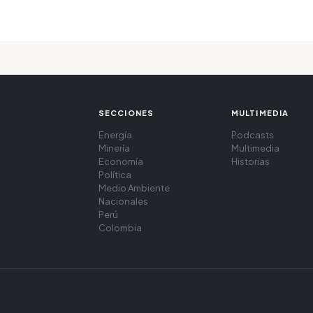
SECCIONES
MULTIMEDIA
Energía
Podcasts
Minería
Multimedia
Economía
Historias
Política
Medio Ambiente
Nacionales
Perú
Colombia