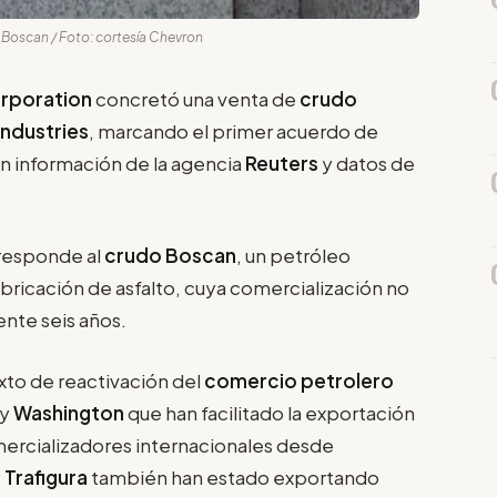
Boscan / Foto: cortesía Chevron
rporation
concretó una venta de
crudo
Industries
, marcando el primer acuerdo de
n información de la agencia
Reuters
y datos de
responde al
crudo Boscan
, un petróleo
abricación de asfalto, cuya comercialización no
te seis años.
to de reactivación del
comercio petrolero
y
Washington
que han facilitado la exportación
mercializadores internacionales desde
y
Trafigura
también han estado exportando