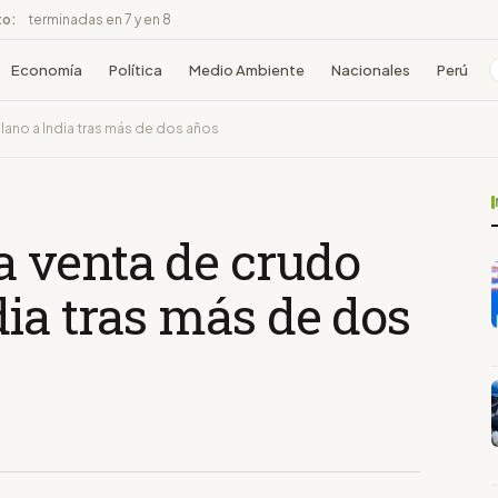
to:
terminadas en 7 y en 8
Economía
Política
Medio Ambiente
Nacionales
Perú
ano a India tras más de dos años
 venta de crudo
ia tras más de dos