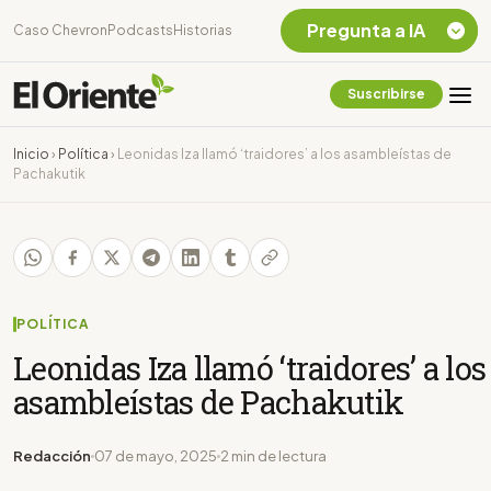
Pregunta a IA
Caso Chevron
Podcasts
Historias
Suscribirse
Quiero Información
sobre el Caso
Inicio
›
Política
›
Leonidas Iza llamó ‘traidores’ a los asambleístas de
Chevron Ecuador
Pachakutik
Listar destinos
turísticos de la
Amazonia Ecuatoriana
¿En que consiste la
tasa minera que rige en
Ecuador?
POLÍTICA
Leonidas Iza llamó ‘traidores’ a los
asambleístas de Pachakutik
Redacción
07 de mayo, 2025
2 min de lectura