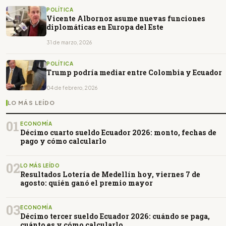
POLÍTICA
Vicente Albornoz asume nuevas funciones
diplomáticas en Europa del Este
31 de marzo, 2026
POLÍTICA
Trump podría mediar entre Colombia y Ecuador
04 de febrero, 2026
LO MÁS LEÍDO
01
ECONOMÍA
Décimo cuarto sueldo Ecuador 2026: monto, fechas de
pago y cómo calcularlo
02
LO MÁS LEÍDO
Resultados Lotería de Medellín hoy, viernes 7 de
agosto: quién ganó el premio mayor
03
ECONOMÍA
Décimo tercer sueldo Ecuador 2026: cuándo se paga,
cuánto es y cómo calcularlo