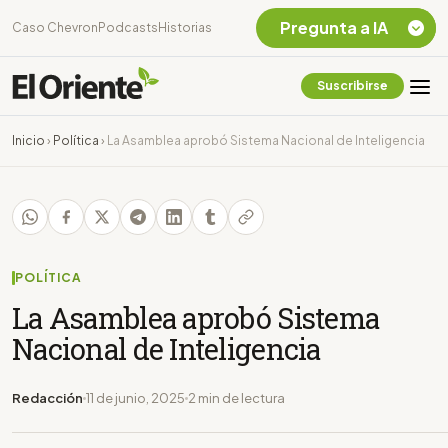
Pregunta a IA
Caso Chevron
Podcasts
Historias
Suscribirse
Quiero Información
sobre el Caso
Inicio
›
Política
›
La Asamblea aprobó Sistema Nacional de Inteligencia
Chevron Ecuador
Listar destinos
turísticos de la
Amazonia Ecuatoriana
¿En que consiste la
tasa minera que rige en
POLÍTICA
Ecuador?
La Asamblea aprobó Sistema
Nacional de Inteligencia
Redacción
11 de junio, 2025
2 min de lectura