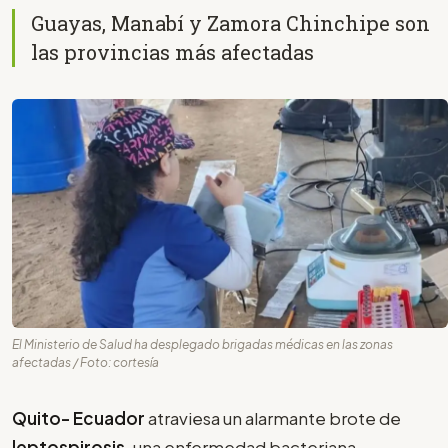
Guayas, Manabí y Zamora Chinchipe son
las provincias más afectadas
El Ministerio de Salud ha desplegado brigadas médicas en las zonas
afectadas / Foto: cortesía
Quito-
Ecuador
atraviesa un alarmante brote de
leptospirosis
, una enfermedad bacteriana