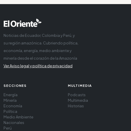
Noticias de Ecuador, Colombia y Perú, y
su región amazónica. Cubriendo política,
economía, energía, medio ambiente y
minería desde el corazón de la Amazonía
Ver Aviso legal y política de privacidad
SECCIONES
MULTIMEDIA
Energía
Podcasts
Minería
Multimedia
Economía
Historias
Política
Medio Ambiente
Nacionales
Perú