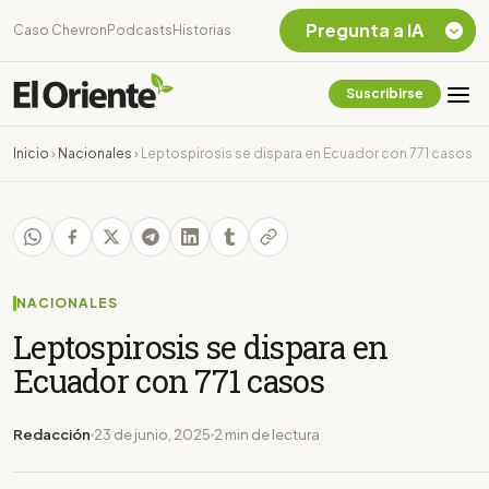
Pregunta a IA
Caso Chevron
Podcasts
Historias
Suscribirse
Quiero Información
sobre el Caso
Inicio
›
Nacionales
›
Leptospirosis se dispara en Ecuador con 771 casos
Chevron Ecuador
Listar destinos
turísticos de la
Amazonia Ecuatoriana
¿En que consiste la
tasa minera que rige en
NACIONALES
Ecuador?
Leptospirosis se dispara en
Ecuador con 771 casos
Redacción
23 de junio, 2025
2 min de lectura