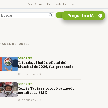
Caso Chevron
Podcasts
Historias
Pregunta a IA
Colombia
Suscribirse
Quiero Información
sobre el Caso
MÁS EN DEPORTES
Chevron Ecuador
Listar destinos
turísticos de la
DEPORTES
Amazonia Ecuatoriana
Trionda, el balón oficial del
Mundial de 2026, fue preentado
¿En que consiste la
tasa minera que rige en
03 de octubre, 2025
Ecuador?
DEPORTES
Tomás Tapia se coronó campeón
mundial de BMX
05 de agosto, 2025