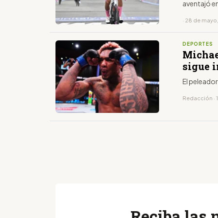
aventajó e
· 28 de mayo
DEPORTES
Michae
sigue 
El peleador
Redacción · 
Reciba las 