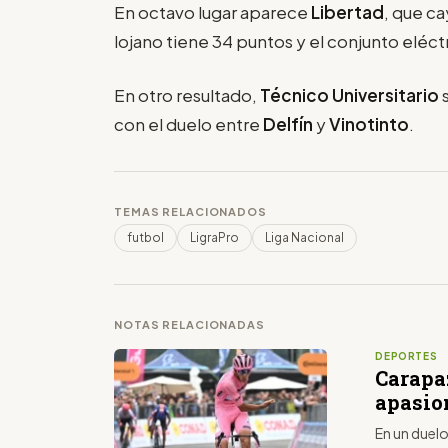
En octavo lugar aparece
Libertad
, que c
lojano tiene 34 puntos y el conjunto eléctr
En otro resultado,
Técnico Universitario
s
con el duelo entre
Delfín
y
Vinotinto
.
TEMAS RELACIONADOS
futbol
LigraPro
Liga Nacional
NOTAS RELACIONADAS
DEPORTES
Carapa
apasio
En un duelo