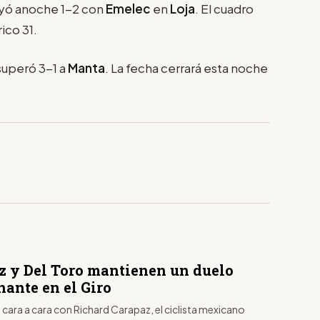
ayó anoche 1-2 con
Emelec
en
Loja
. El cuadro
ico 31.
uperó 3-1 a
Manta
. La fecha cerrará esta noche
z y Del Toro mantienen un duelo
nante en el Giro
 cara a cara con Richard Carapaz, el ciclista mexicano