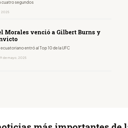
n cuatro segundos
, 2025
l Morales venció a Gilbert Burns y
invicto
 ecuatoriano entró al Top 10 de la UFC
19 de mayo, 2025
noticias más importantes de