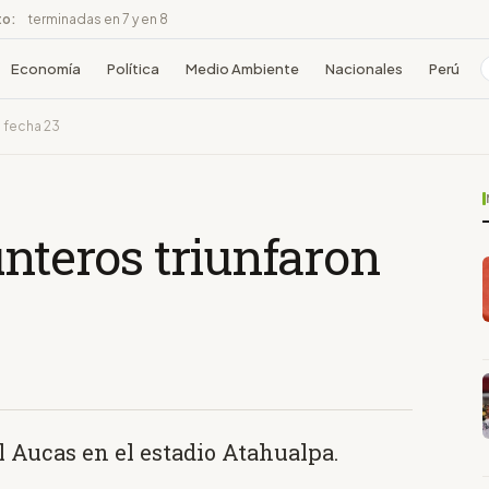
to:
terminadas en 7 y en 8
Economía
Política
Medio Ambiente
Nacionales
Perú
a fecha 23
unteros triunfaron
l Aucas en el estadio Atahualpa.