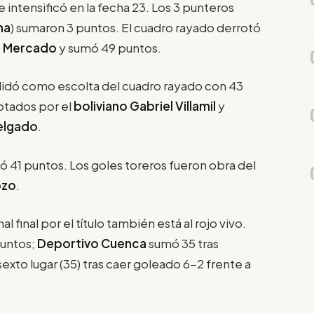
e intensificó en la fecha 23. Los 3 punteros
na
) sumaron 3 puntos. El cuadro rayado derrotó
k Mercado
y sumó 49 puntos.
lidó como escolta del cuadro rayado con 43
notados por el
boliviano Gabriel Villamil
y
elgado
.
 41 puntos. Los goles toreros fueron obra del
ozo
.
l final por el título también está al rojo vivo.
puntos;
Deportivo Cuenca
sumó 35 tras
sexto lugar (35) tras caer goleado 6-2 frente a