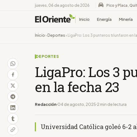
jueves, 06 de agosto de 2026
Pico y Placa, Qui
Inicio
Energía
Minería
Inicio
›
Deportes
›
LigaPro: Los 3 punteros triunfaron en l
DEPORTES
LigaPro: Los 3 p
en la fecha 23
Redacción
04 de agosto, 2025
2 min de lectura
Universidad Católica goleó 6-2 a