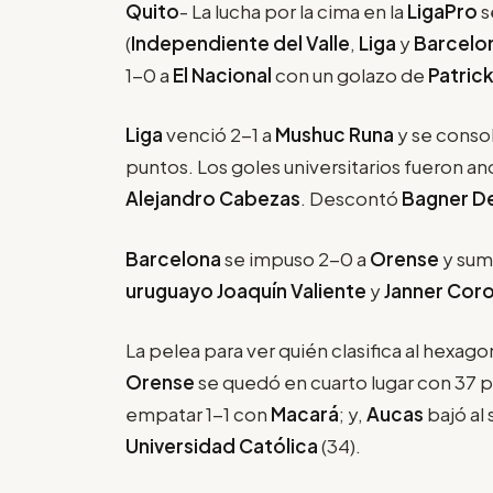
Quito
- La lucha por la cima en la
LigaPro
s
(
Independiente del Valle
,
Liga
y
Barcelo
1-0 a
El Nacional
con un golazo de
Patric
Liga
venció 2-1 a
Mushuc Runa
y se conso
puntos. Los goles universitarios fueron a
Alejandro Cabezas
. Descontó
Bagner D
Barcelona
se impuso 2-0 a
Orense
y sumó
uruguayo Joaquín Valiente
y
Janner Cor
La pelea para ver quién clasifica al hexagona
Orense
se quedó en cuarto lugar con 37 
empatar 1-1 con
Macará
; y,
Aucas
bajó al 
Universidad Católica
(34).