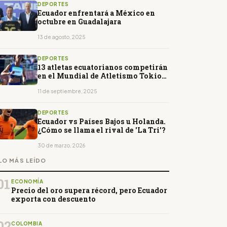
DEPORTES
Ecuador enfrentará a México en
octubre en Guadalajara
13 de agosto, 2025
DEPORTES
13 atletas ecuatorianos competirán
en el Mundial de Atletismo Tokio
2025
11 de septiembre, 2025
DEPORTES
Ecuador vs Países Bajos u Holanda.
¿Cómo se llama el rival de 'La Tri'?
30 de marzo, 2026
LO MÁS LEÍDO
01
ECONOMÍA
Precio del oro supera récord, pero Ecuador
exporta con descuento
02
COLOMBIA