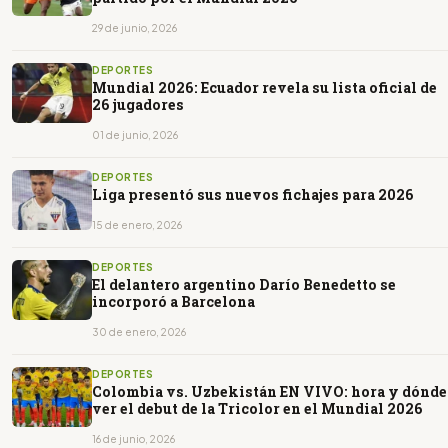
29 de junio, 2026
DEPORTES
Mundial 2026: Ecuador revela su lista oficial de
26 jugadores
01 de junio, 2026
DEPORTES
Liga presentó sus nuevos fichajes para 2026
15 de enero, 2026
DEPORTES
El delantero argentino Darío Benedetto se
incorporó a Barcelona
30 de enero, 2026
DEPORTES
Colombia vs. Uzbekistán EN VIVO: hora y dónde
ver el debut de la Tricolor en el Mundial 2026
16 de junio, 2026