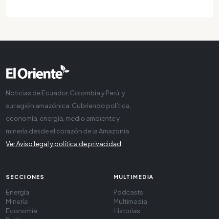
Noticias de Ecuador, Colombia y Perú, y
su región amazónica. Cubriendo política,
economía, energía, medio ambiente y
minería desde el corazón de la Amazonía
Ver Aviso legal y política de privacidad
SECCIONES
MULTIMEDIA
Energía
Podcasts
Minería
Multimedia
Economía
Historias