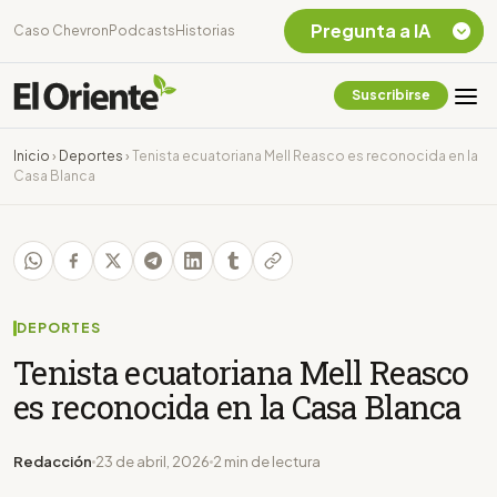
Pregunta a IA
Caso Chevron
Podcasts
Historias
Suscribirse
Quiero Información
sobre el Caso
Inicio
›
Deportes
›
Tenista ecuatoriana Mell Reasco es reconocida en la
Chevron Ecuador
Casa Blanca
Listar destinos
turísticos de la
Amazonia Ecuatoriana
¿En que consiste la
tasa minera que rige en
Ecuador?
DEPORTES
Tenista ecuatoriana Mell Reasco
es reconocida en la Casa Blanca
Redacción
23 de abril, 2026
2 min de lectura