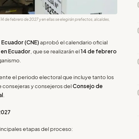
14 de febrero de 2027 y en ellas se elegirán prefectos, alcaldes,
l Ecuador (CNE)
aprobó el calendario oficial
 en Ecuador
, que se realizarán el
14 de febrero
rganismo.
nte el periodo electoral que incluye tanto los
e consejeras y consejeros del
Consejo de
al
.
2027
incipales etapas del proceso: