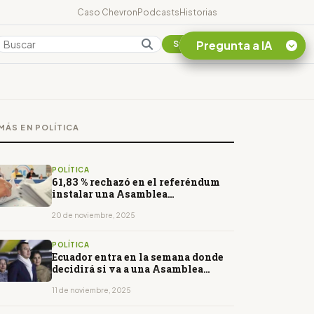
Caso Chevron
Podcasts
Historias
Pregunta a IA
Colombia
Suscribirse
Quiero Información
sobre el Caso
MÁS EN POLÍTICA
Chevron Ecuador
Listar destinos
turísticos de la
POLÍTICA
Amazonia Ecuatoriana
61,83 % rechazó en el referéndum
instalar una Asamblea
¿En que consiste la
Constituyente
tasa minera que rige en
20 de noviembre, 2025
Ecuador?
POLÍTICA
Ecuador entra en la semana donde
decidirá si va a una Asamblea
Constituyente
11 de noviembre, 2025