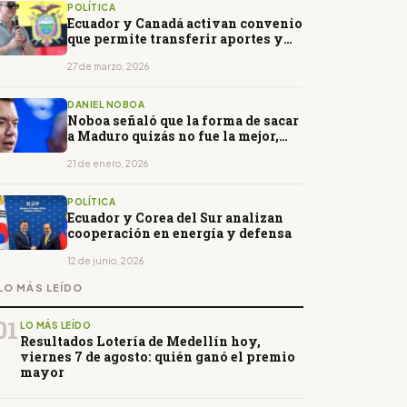
POLÍTICA
Ecuador y Canadá activan convenio
que permite transferir aportes y
acceder a pensiones
27 de marzo, 2026
DANIEL NOBOA
Noboa señaló que la forma de sacar
a Maduro quizás no fue la mejor,
pero generó esperanza
21 de enero, 2026
POLÍTICA
Ecuador y Corea del Sur analizan
cooperación en energía y defensa
12 de junio, 2026
LO MÁS LEÍDO
01
LO MÁS LEÍDO
Resultados Lotería de Medellín hoy,
viernes 7 de agosto: quién ganó el premio
mayor