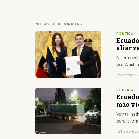
NOTAS RELACIONADAS
POLÍTICA
Ecuado
alianz
Noem desta
por Washin
Redacción · 
POLÍTICA
Ecuador
más vi
Veinte inst
para la jo
· 28 de octu