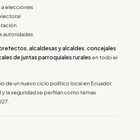
l a elecciones
electoral
otación
s autoridades
 prefectos
,
alcaldesas y alcaldes
,
concejales
ales de juntas parroquiales rurales
en todo el
io de un nuevo ciclo político local en Ecuador,
l y la seguridad se perfilan como temas
027.