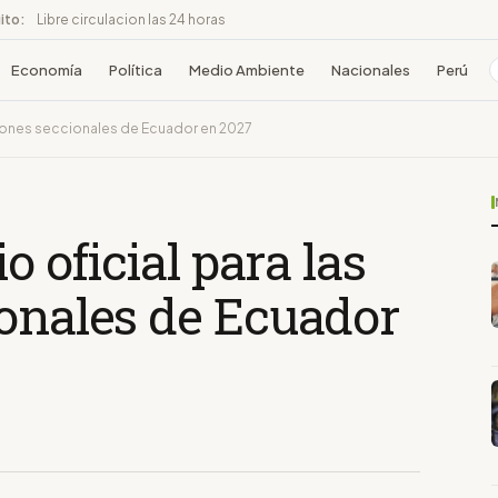
ito:
Libre circulacion las 24 horas
Economía
Política
Medio Ambiente
Nacionales
Perú
cciones seccionales de Ecuador en 2027
o oficial para las
ionales de Ecuador