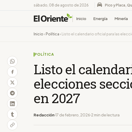
sábado, 08 de agosto de 2026
Pico y Placa, Qu
Inicio
Energía
Minería
Inicio
›
Política
›
Listo el calendario oficial para las ele
POLÍTICA
Listo el calendari
elecciones secc
en 2027
Redacción
17 de febrero, 2026
2 min de lectura