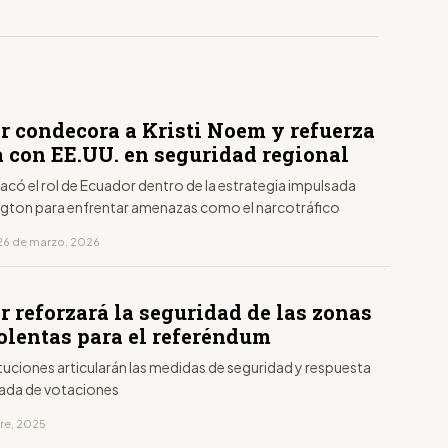
r condecora a Kristi Noem y refuerza
a con EE.UU. en seguridad regional
có el rol de Ecuador dentro de la estrategia impulsada
gton para enfrentar amenazas como el narcotráfico
26 de marzo, 2026
 reforzará la seguridad de las zonas
olentas para el referéndum
ituciones articularán las medidas de seguridad y respuesta
rnada de votaciones
bre, 2025