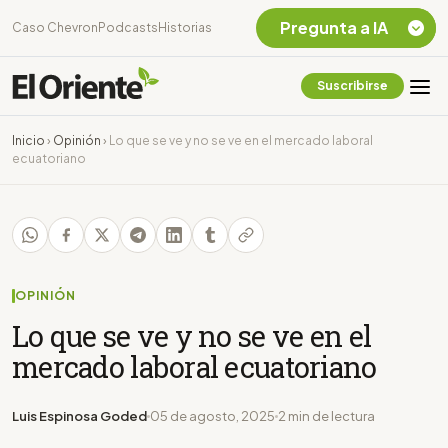
Pregunta a IA
Caso Chevron
Podcasts
Historias
Suscribirse
Quiero Información
sobre el Caso
Inicio
›
Opinión
›
Lo que se ve y no se ve en el mercado laboral
Chevron Ecuador
ecuatoriano
Listar destinos
turísticos de la
Amazonia Ecuatoriana
¿En que consiste la
tasa minera que rige en
Ecuador?
OPINIÓN
Lo que se ve y no se ve en el
mercado laboral ecuatoriano
Luis Espinosa Goded
05 de agosto, 2025
2 min de lectura