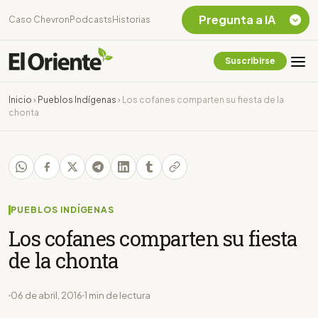
Pregunta a IA
Caso Chevron
Podcasts
Historias
Suscribirse
Quiero Información
sobre el Caso
Inicio
›
Pueblos Indígenas
›
Los cofanes comparten su fiesta de la
Chevron Ecuador
chonta
Listar destinos
turísticos de la
Amazonia Ecuatoriana
¿En que consiste la
tasa minera que rige en
Ecuador?
PUEBLOS INDÍGENAS
Los cofanes comparten su fiesta
de la chonta
06 de abril, 2016
1 min de lectura