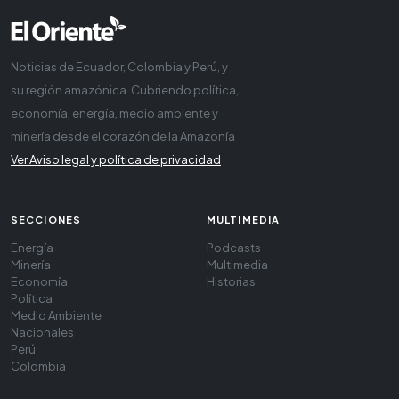
Noticias de Ecuador, Colombia y Perú, y
su región amazónica. Cubriendo política,
economía, energía, medio ambiente y
minería desde el corazón de la Amazonía
Ver Aviso legal y política de privacidad
SECCIONES
MULTIMEDIA
Energía
Podcasts
Minería
Multimedia
Economía
Historias
Política
Medio Ambiente
Nacionales
Perú
Colombia