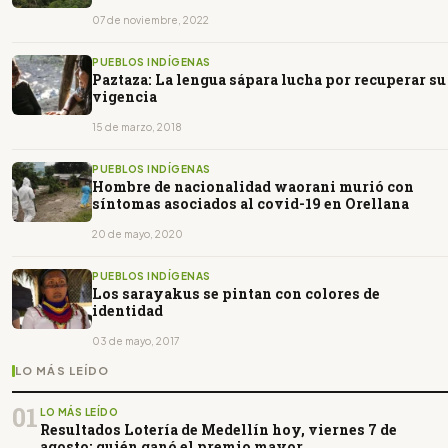
07 de noviembre, 2022
PUEBLOS INDÍGENAS
Paztaza: La lengua sápara lucha por recuperar su
vigencia
15 de marzo, 2018
PUEBLOS INDÍGENAS
Hombre de nacionalidad waorani murió con
síntomas asociados al covid-19 en Orellana
20 de mayo, 2020
PUEBLOS INDÍGENAS
Los sarayakus se pintan con colores de
identidad
03 de mayo, 2017
LO MÁS LEÍDO
01
LO MÁS LEÍDO
Resultados Lotería de Medellín hoy, viernes 7 de
agosto: quién ganó el premio mayor