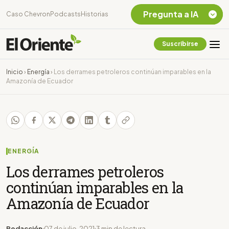
Pregunta a IA
Caso Chevron
Podcasts
Historias
Suscribirse
Quiero Información
sobre el Caso
Inicio
›
Energía
›
Los derrames petroleros continúan imparables en la
Chevron Ecuador
Amazonía de Ecuador
Listar destinos
turísticos de la
Amazonia Ecuatoriana
¿En que consiste la
tasa minera que rige en
Ecuador?
ENERGÍA
Los derrames petroleros
continúan imparables en la
Amazonía de Ecuador
Redacción
07 de julio, 2021
3 min de lectura