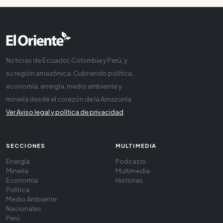
Noticias de Ecuador, Colombia y Perú, y
su región amazónica. Cubriendo política,
economía, energía, medio ambiente y
minería desde el corazón de la Amazonía
Ver Aviso legal y política de privacidad
SECCIONES
MULTIMEDIA
Energía
Podcasts
Minería
Multimedia
Economía
Historias
Política
Medio Ambiente
Nacionales
Perú