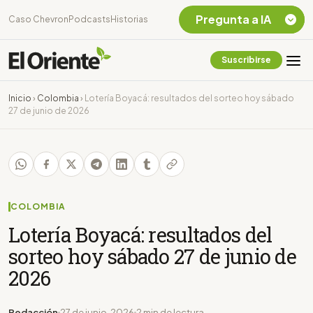
Pregunta a IA
Caso Chevron
Podcasts
Historias
Suscribirse
Quiero Información
sobre el Caso
Inicio
›
Colombia
›
Lotería Boyacá: resultados del sorteo hoy sábado
Chevron Ecuador
27 de junio de 2026
Listar destinos
turísticos de la
Amazonia Ecuatoriana
¿En que consiste la
tasa minera que rige en
Ecuador?
COLOMBIA
Lotería Boyacá: resultados del
sorteo hoy sábado 27 de junio de
2026
Redacción
27 de junio, 2026
2 min de lectura