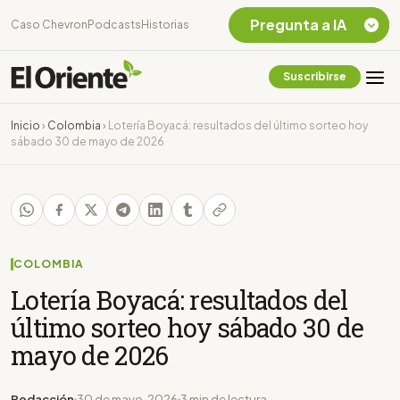
Pregunta a IA
Caso Chevron
Podcasts
Historias
Suscribirse
Quiero Información
sobre el Caso
Inicio
›
Colombia
›
Lotería Boyacá: resultados del último sorteo hoy
Chevron Ecuador
sábado 30 de mayo de 2026
Listar destinos
turísticos de la
Amazonia Ecuatoriana
¿En que consiste la
tasa minera que rige en
Ecuador?
COLOMBIA
Lotería Boyacá: resultados del
último sorteo hoy sábado 30 de
mayo de 2026
Redacción
30 de mayo, 2026
3 min de lectura