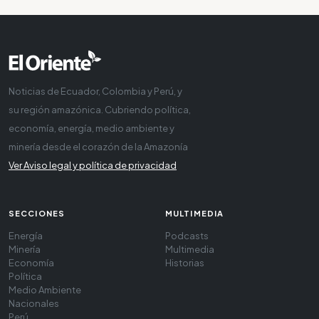
Noticias de Ecuador, Colombia y Perú, y
su región amazónica. Cubriendo política,
economía, energía, medio ambiente y
minería desde el corazón de la Amazonía
Ver Aviso legal y política de privacidad
SECCIONES
MULTIMEDIA
Energía
Podcasts
Minería
Multimedia
Economía
Historias
Política
Medio Ambiente
Nacionales
Perú