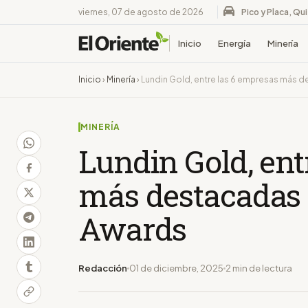
viernes, 07 de agosto de 2026
Pico y Placa, Qu
Inicio
Energía
Minería
Inicio
›
Minería
›
Lundin Gold, entre las 6 empresas más 
MINERÍA
Lundin Gold, ent
más destacadas 
Awards
Redacción
01 de diciembre, 2025
2 min de lectura