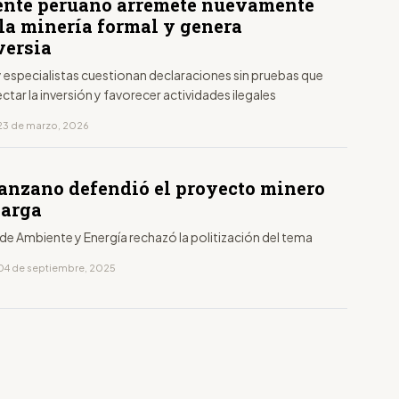
ente peruano arremete nuevamente
 la minería formal y genera
versia
 especialistas cuestionan declaraciones sin pruebas que
ctar la inversión y favorecer actividades ilegales
23 de marzo, 2026
anzano defendió el proyecto minero
arga
 de Ambiente y Energía rechazó la politización del tema
04 de septiembre, 2025