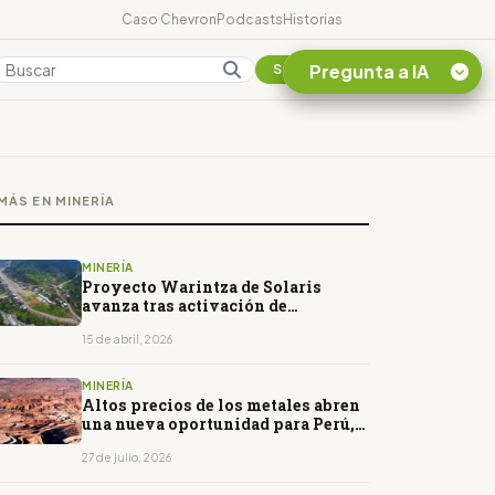
Caso Chevron
Podcasts
Historias
Pregunta a IA
Colombia
Suscribirse
Quiero Información
sobre el Caso
MÁS EN MINERÍA
Chevron Ecuador
Listar destinos
turísticos de la
MINERÍA
Amazonia Ecuatoriana
Proyecto Warintza de Solaris
avanza tras activación de
¿En que consiste la
financiamiento millonario
tasa minera que rige en
15 de abril, 2026
Ecuador?
MINERÍA
Altos precios de los metales abren
una nueva oportunidad para Perú,
pero el FMI advierte que no será
suficiente
27 de julio, 2026