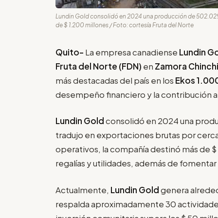
Lundin Gold consolidó en 2024 una producción de 502.029 o
de $ 1.200 millones / Foto: cortesía Fruta del Norte
Quito-
La empresa canadiense
Lundin G
Fruta del Norte (FDN)
en
Zamora Chinch
más destacadas del país en los
Ekos 1.00
desempeño financiero y la contribución a
Lundin Gold
consolidó en 2024 una produ
tradujo en exportaciones brutas por cerca 
operativos, la compañía destinó más de $ 
regalías y utilidades, además de fomenta
Actualmente,
Lundin Gold
genera alreded
respalda aproximadamente 30 actividades
inversión comunitaria supera los $ 50 mi