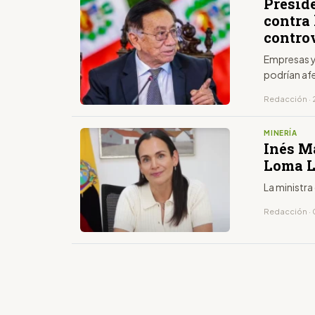
Presid
contra
contro
Empresas y
podrían afe
Redacción · 
MINERÍA
Inés M
Loma L
La ministra
Redacción · 