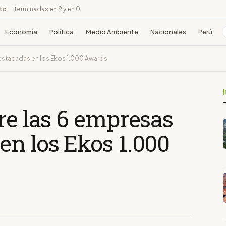
ito:
terminadas en 9 y en 0
Economía
Política
Medio Ambiente
Nacionales
Perú
destacadas en los Ekos 1.000 Awards
re las 6 empresas
en los Ekos 1.000