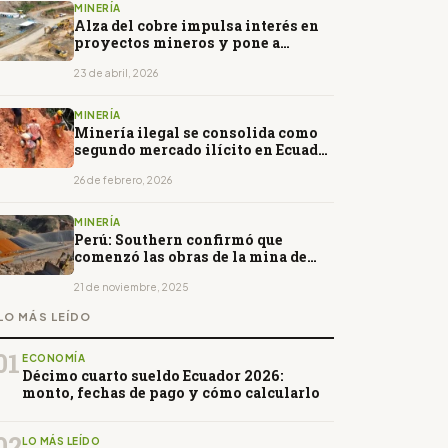
MINERÍA
Alza del cobre impulsa interés en
proyectos mineros y pone a
Ecuador en el radar
23 de abril, 2026
MINERÍA
Minería ilegal se consolida como
segundo mercado ilícito en Ecuador
y amenaza áreas protegidas
26 de febrero, 2026
MINERÍA
Perú: Southern confirmó que
comenzó las obras de la mina de
cobre Tía María
21 de noviembre, 2025
LO MÁS LEÍDO
01
ECONOMÍA
Décimo cuarto sueldo Ecuador 2026:
monto, fechas de pago y cómo calcularlo
02
LO MÁS LEÍDO