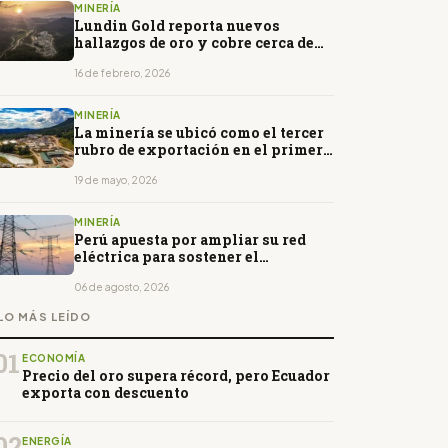
MINERÍA
Lundin Gold reporta nuevos
hallazgos de oro y cobre cerca de
Fruta del Norte
16 de febrero, 2026
MINERÍA
La minería se ubicó como el tercer
rubro de exportación en el primer
trimestre de 2026
19 de mayo, 2026
MINERÍA
Perú apuesta por ampliar su red
eléctrica para sostener el
crecimiento minero
06 de agosto, 2026
LO MÁS LEÍDO
01
ECONOMÍA
Precio del oro supera récord, pero Ecuador
exporta con descuento
02
ENERGÍA