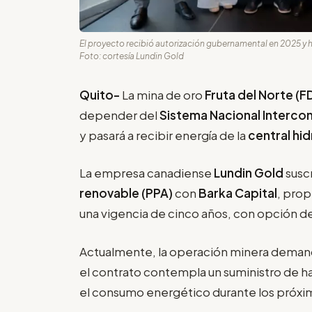
El proyecto recibió autorización gubernamental en 2025 y ha
Foto: cortesía Lundin Gold
Quito-
La mina de oro
Fruta del Norte (F
depender del
Sistema Nacional Interco
y pasará a recibir energía de la
central hi
La empresa canadiense
Lundin Gold
susc
renovable (PPA)
con
Barka Capital
, prop
una vigencia de cinco años, con opción de
Actualmente, la operación minera deman
el contrato contempla un suministro de h
el consumo energético durante los próxi