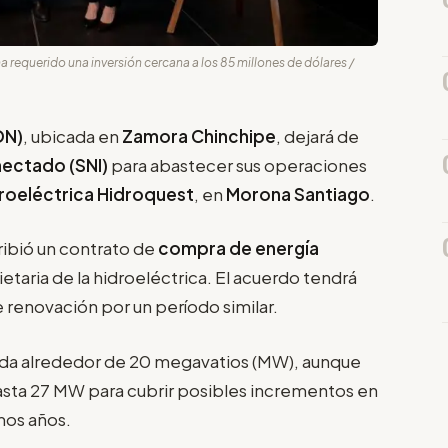
 requerido una inversión cercana a los 85 millones de dólares /
DN)
, ubicada en
Zamora Chinchipe
, dejará de
nectado (SNI)
para abastecer sus operaciones
droeléctrica Hidroquest
, en
Morona Santiago
.
ribió un contrato de
compra de energía
ietaria de la hidroeléctrica. El acuerdo tendrá
 renovación por un período similar.
da alrededor de 20 megavatios (MW), aunque
asta 27 MW para cubrir posibles incrementos en
mos años.