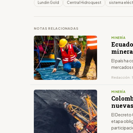
Lundin Gold
Central Hidroquest
sistema eléct
NOTAS RELACIONADAS
MINERÍA
Ecuado
minera
El país ha
mercados m
Redacción · 1
MINERÍA
Colomb
nuevas
El Decreto 
etapa oblig
participac