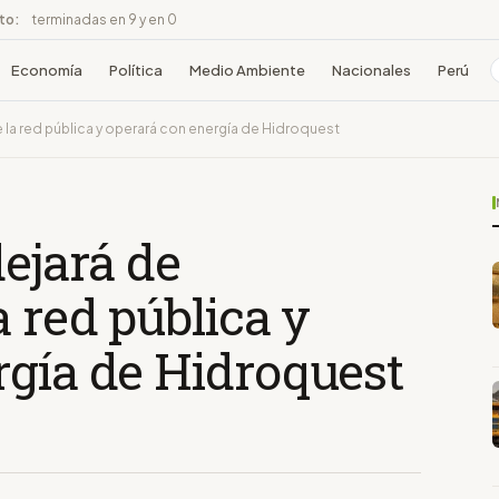
ito:
terminadas en 9 y en 0
Economía
Política
Medio Ambiente
Nacionales
Perú
 la red pública y operará con energía de Hidroquest
dejará de
a red pública y
rgía de Hidroquest