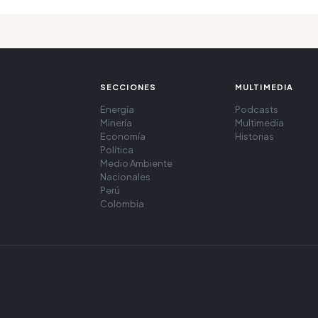
SECCIONES
MULTIMEDIA
Energía
Podcasts
Minería
Multimedia
Economía
Historias
Política
Medio Ambiente
Nacionales
Perú
Colombia