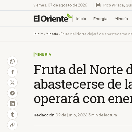
viernes, 07 de agosto de 2026
Pico y Placa, Qu
Inicio
Energía
Minería
Inicio
›
Minería
›
Fruta del Norte dejará de abastecerse de
MINERÍA
Fruta del Norte 
abastecerse de l
operará con ene
Redacción
09 de junio, 2026
3 min de lectura