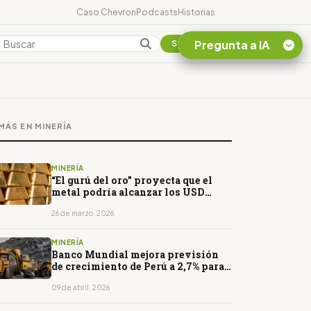
Caso Chevron
Podcasts
Historias
Pregunta a IA
Colombia
Suscribirse
Quiero Información
sobre el Caso
MÁS EN MINERÍA
Chevron Ecuador
Listar destinos
turísticos de la
MINERÍA
Amazonia Ecuatoriana
“El gurú del oro” proyecta que el
metal podría alcanzar los USD
¿En que consiste la
10.000 y anticipa oportunidades
tasa minera que rige en
para Argentina
26 de marzo, 2026
Ecuador?
MINERÍA
Banco Mundial mejora previsión
de crecimiento de Perú a 2,7% para
2026
09 de abril, 2026