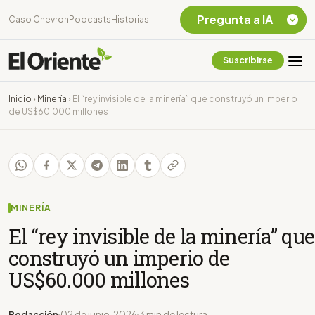
Pregunta a IA
Caso Chevron
Podcasts
Historias
Suscribirse
Quiero Información
sobre el Caso
Inicio
›
Minería
›
El “rey invisible de la minería” que construyó un imperio
Chevron Ecuador
de US$60.000 millones
Listar destinos
turísticos de la
Amazonia Ecuatoriana
¿En que consiste la
tasa minera que rige en
Ecuador?
MINERÍA
El “rey invisible de la minería” que
construyó un imperio de
US$60.000 millones
Redacción
02 de junio, 2026
3 min de lectura