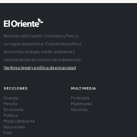
Noticias de Ecuador, Colombia y Perú, y
su región amazónica. Cubriendo política,
economía, energía, medio ambiente y
minería desde el corazón de la Amazonía
Ver Aviso legal y política de privacidad
SECCIONES
MULTIMEDIA
Energía
Podcasts
Minería
Multimedia
Economía
Historias
Política
Medio Ambiente
Nacionales
Perú