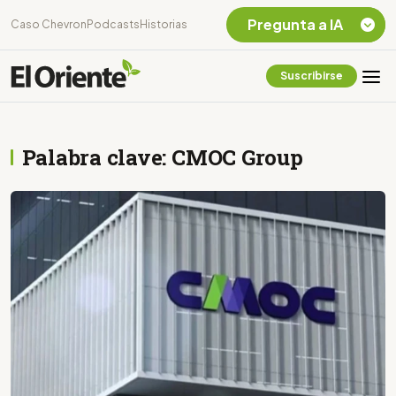
Pregunta a IA
Caso Chevron
Podcasts
Historias
Suscribirse
Quiero Información
sobre el Caso
Chevron Ecuador
Palabra clave: CMOC Group
Listar destinos
turísticos de la
Amazonia Ecuatoriana
¿En que consiste la
tasa minera que rige en
Ecuador?