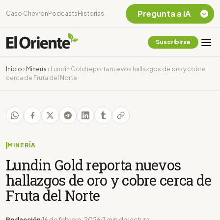
Pregunta a IA
Caso Chevron
Podcasts
Historias
Suscribirse
Quiero Información
sobre el Caso
Inicio
›
Minería
›
Lundin Gold reporta nuevos hallazgos de oro y cobre
Chevron Ecuador
cerca de Fruta del Norte
Listar destinos
turísticos de la
Amazonia Ecuatoriana
¿En que consiste la
tasa minera que rige en
Ecuador?
MINERÍA
Lundin Gold reporta nuevos
hallazgos de oro y cobre cerca de
Fruta del Norte
Redacción
16 de febrero, 2026
3 min de lectura