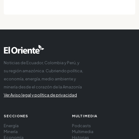
Noticias de Ecuador, Colombia y Perú, y
su región amazónica. Cubriendo política,
economía, energía, medio ambiente y
minería desde el corazón de la Amazonía
Ver Aviso legal y política de privacidad
SECCIONES
MULTIMEDIA
Energía
Podcasts
Minería
Multimedia
Economía
Historias