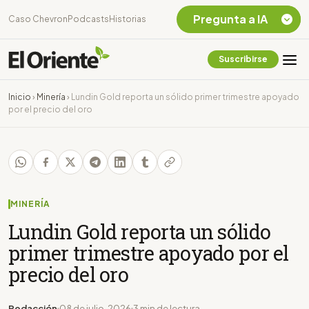
Pregunta a IA
Caso Chevron
Podcasts
Historias
Suscribirse
Quiero Información
sobre el Caso
Inicio
›
Minería
›
Lundin Gold reporta un sólido primer trimestre apoyado
Chevron Ecuador
por el precio del oro
Listar destinos
turísticos de la
Amazonia Ecuatoriana
¿En que consiste la
tasa minera que rige en
Ecuador?
MINERÍA
Lundin Gold reporta un sólido
primer trimestre apoyado por el
precio del oro
Redacción
08 de julio, 2026
3 min de lectura