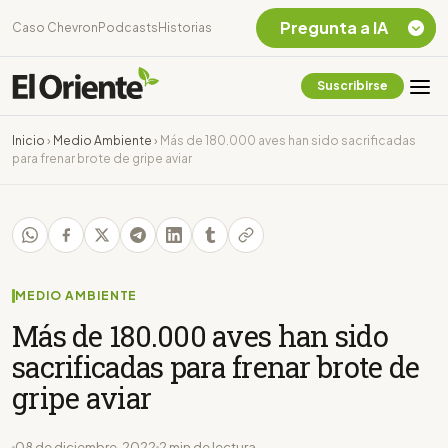
Pregunta a IA
Caso Chevron
Podcasts
Historias
Suscribirse
Quiero Información
sobre el Caso
Inicio
›
Medio Ambiente
›
Más de 180.000 aves han sido sacrificadas
Chevron Ecuador
para frenar brote de gripe aviar
Listar destinos
turísticos de la
Amazonia Ecuatoriana
¿En que consiste la
tasa minera que rige en
Ecuador?
MEDIO AMBIENTE
Más de 180.000 aves han sido
sacrificadas para frenar brote de
gripe aviar
08 de diciembre, 2022
2 min de lectura