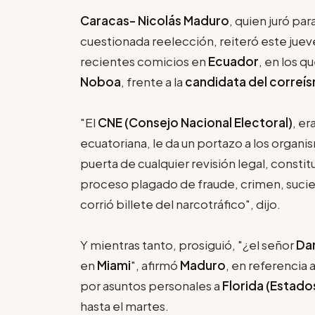
Caracas- Nicolás Maduro
, quien juró pa
cuestionada reelección, reiteró este jue
recientes comicios en
Ecuador
, en los q
Noboa
, frente a la
candidata del correí
"El
CNE (Consejo Nacional Electoral)
, er
ecuatoriana, le da un portazo a los organis
puerta de cualquier revisión legal, constit
proceso plagado de fraude, crimen, sucie
corrió billete del narcotráfico", dijo.
Y mientras tanto, prosiguió, "¿el señor
Da
en
Miami
", afirmó
Maduro
, en referencia 
por asuntos personales a
Florida (Estado
hasta el martes.