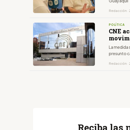
Guayaquil
Redacción · 
POLÍTICA
CNE ac
movimi
La medida s
presunto c
Redacción · 
Reciba las 