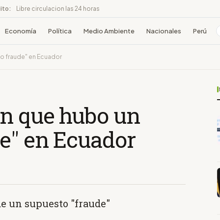
ito:
Libre circulacion las 24 horas
Economía
Política
Medio Ambiente
Nacionales
Perú
do fraude" en Ecuador
en que hubo un
e" en Ecuador
de un supuesto "fraude"