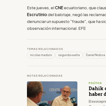
Este jueves, el
CNE
ecuatoriano, que claus
Escrutinio
del balotaje, negó las reclama
denunciar un supuesto "fraude", que ha si
observación internacional. EFE
TEMAS RELACIONADOS
nicolas maduro
segunda vuelta
Daniel Noboa
NOTAS RELACIONADAS
POLÍTICA
Dahik c
haber d
El exvicepr