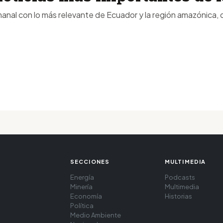
anal con lo más relevante de Ecuador y la región amazónica, d
SECCIONES
MULTIMEDIA
Energía
Podcasts
Minería
Multimedia
Economía
Historias
Política
Medio Ambiente