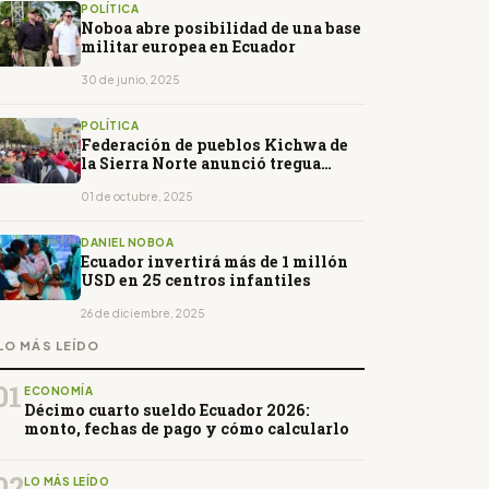
POLÍTICA
Noboa abre posibilidad de una base
militar europea en Ecuador
30 de junio, 2025
POLÍTICA
Federación de pueblos Kichwa de
la Sierra Norte anunció tregua
temporal
01 de octubre, 2025
DANIEL NOBOA
Ecuador invertirá más de 1 millón
USD en 25 centros infantiles
26 de diciembre, 2025
LO MÁS LEÍDO
01
ECONOMÍA
Décimo cuarto sueldo Ecuador 2026:
monto, fechas de pago y cómo calcularlo
02
LO MÁS LEÍDO