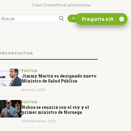
Caso Chevron
Podcasts
Historias
Pregunta a IA
Colombia
Suscribirse
Quiero Información
sobre el Caso
MÁS EN POLÍTICA
Chevron Ecuador
Listar destinos
turísticos de la
POLÍTICA
Amazonia Ecuatoriana
Jimmy Martin es designado nuevo
Ministro de Salud Pública
¿En que consiste la
tasa minera que rige en
16 de julio, 2025
Ecuador?
POLÍTICA
Noboa se reunirá con el rey y el
primer ministro de Noruega
09 de diciembre, 2025