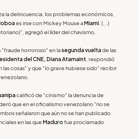
za la delincuencia, los problemas económicos,
Noboa
es irse con Mickey Mouse a
Miami
. (...)
toriano)", agregó el líder del chavismo.
 "fraude horroroso" en la
segunda vuelta
de las
esidenta del CNE, Diana Atamaint
, respondió
 las cosas" y que "lo grave hubiese sido" recibir
 venezolano.
uanipa
calificó de "cinismo" la denuncia de
deró que en el oficialismo venezolano "no se
. Ambos señalaron que aún no se han publicado
nciales en las que
Maduro
fue proclamado