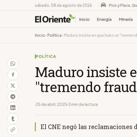
sábado, 08 de agosto de 2026
Pico y Placa, Qu
Inicio
Energía
Minería
Inicio
›
Política
›
Maduro insiste en que hubo un "tremen
POLÍTICA
Maduro insiste 
"tremendo fraud
25 de abril, 2025
3 min de lectura
El CNE negó las reclamaciones 