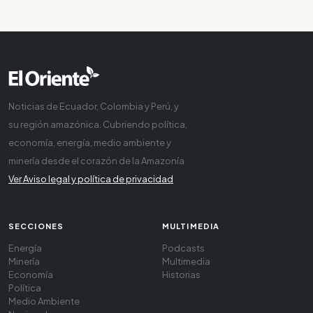
Noticias de Ecuador, Colombia y Perú, y
su región amazónica. Cubriendo política,
economía, energía, medio ambiente y
minería desde el corazón de la Amazonía
Ver Aviso legal y política de privacidad
SECCIONES
MULTIMEDIA
Energía
Podcasts
Minería
Multimedia
Economía
Historias
Política
Medio Ambiente