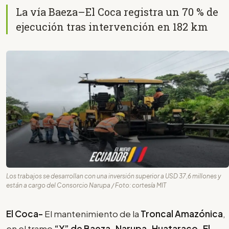
La vía Baeza–El Coca registra un 70 % de
ejecución tras intervención en 182 km
Los trabajos se desarrollan con una inversión superior a USD 37,6 millones y
están a cargo del Consorcio Narupa / Foto: cortesía MIT
El Coca-
El mantenimiento de la
Troncal Amazónica
,
en el tramo
“Y” de Baeza–Narupa–Huataraco–El