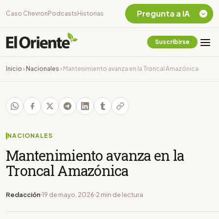
Pregunta a IA
Caso Chevron
Podcasts
Historias
Suscribirse
Quiero Información
sobre el Caso
Inicio
›
Nacionales
›
Mantenimiento avanza en la Troncal Amazónica
Chevron Ecuador
Listar destinos
turísticos de la
Amazonia Ecuatoriana
¿En que consiste la
tasa minera que rige en
NACIONALES
Ecuador?
Mantenimiento avanza en la
Troncal Amazónica
Redacción
19 de mayo, 2026
2 min de lectura