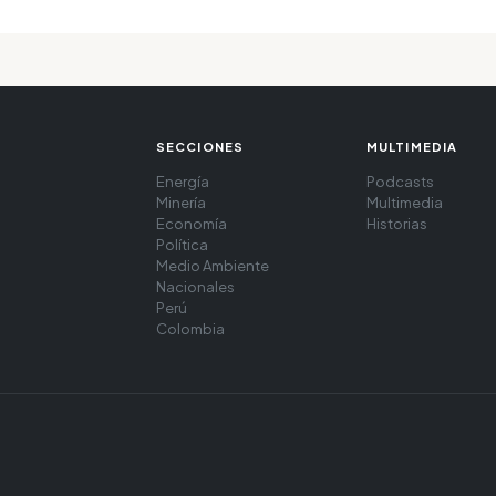
SECCIONES
MULTIMEDIA
Energía
Podcasts
Minería
Multimedia
Economía
Historias
Política
Medio Ambiente
Nacionales
Perú
Colombia