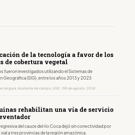
S
cación de la tecnología a favor de los
s de cobertura vegetal
s fueron investigados utilizando el Sistemas de
n Geográfica (SIG), entre los años 2013 y 2023
e Vergara, Asistente de campo, IIGE · 08 de agosto, 2024
uinas rehabilitan una vía de servicio
Reventador
regresiva del cauce del río Coca dejó sin conectividad por
a vial a tres provincias de la región amazónica.