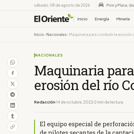
sábado, 08 de agosto de 2026
Pico y Placa, Qu
Inicio
Energía
Minería
Inicio
›
Nacionales
›
Maquinaria para combatir la erosión d
NACIONALES
Maquinaria para
erosión del río C
Redacción
14 de octubre, 2022
2 min de lectura
El equipo especial de perforació
de pilotes secantes de la captac