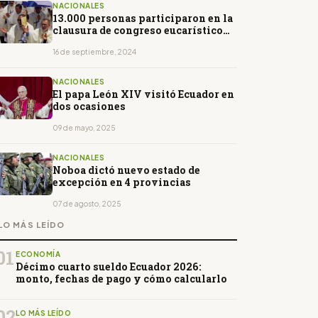
NACIONALES
13.000 personas participaron en la
clausura de congreso eucarístico
en Quito
16 de septiembre, 2024
NACIONALES
El papa León XIV visitó Ecuador en
dos ocasiones
09 de mayo, 2025
NACIONALES
Noboa dictó nuevo estado de
excepción en 4 provincias
07 de agosto, 2025
LO MÁS LEÍDO
01
ECONOMÍA
Décimo cuarto sueldo Ecuador 2026:
monto, fechas de pago y cómo calcularlo
02
LO MÁS LEÍDO