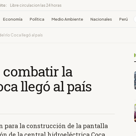
ito:
Libre circulacion las 24 horas
Economía
Política
Medio Ambiente
Nacionales
Perú
el río Coca llegó al país
 combatir la
oca llegó al país
n para la construcción de la pantalla
ión de la central hidroeléctrica Coca