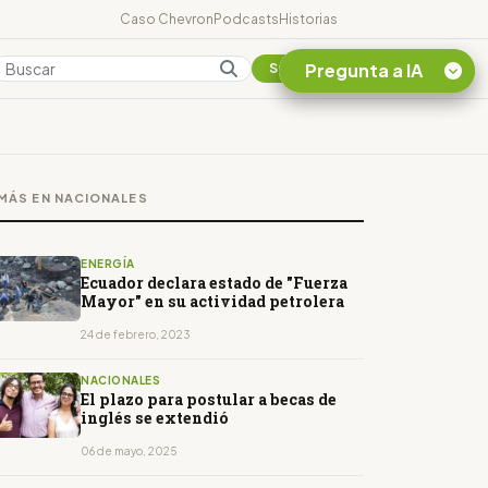
Caso Chevron
Podcasts
Historias
Pregunta a IA
Colombia
Suscribirse
Quiero Información
sobre el Caso
MÁS EN NACIONALES
Chevron Ecuador
Listar destinos
turísticos de la
ENERGÍA
Amazonia Ecuatoriana
Ecuador declara estado de "Fuerza
Mayor" en su actividad petrolera
¿En que consiste la
tasa minera que rige en
24 de febrero, 2023
Ecuador?
NACIONALES
El plazo para postular a becas de
inglés se extendió
06 de mayo, 2025