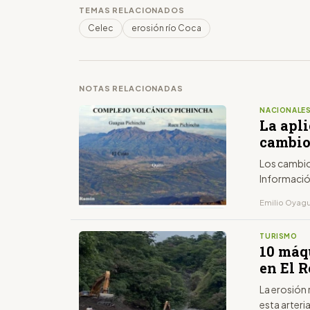
TEMAS RELACIONADOS
Celec
erosión río Coca
NOTAS RELACIONADAS
NACIONALE
La apli
cambio
Los cambio
Informació
Emilio Oyagu
TURISMO
10 máq
en El 
La erosión 
esta arteri