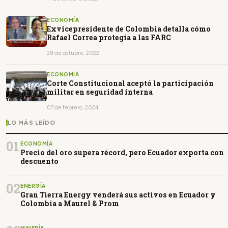
ECONOMÍA
Exvicepresidente de Colombia detalla cómo
Rafael Correa protegía a las FARC
28 de octubre, 2022
ECONOMÍA
Corte Constitucional aceptó la participación
militar en seguridad interna
07 de febrero, 2024
LO MÁS LEÍDO
01
ECONOMÍA
Precio del oro supera récord, pero Ecuador exporta con
descuento
02
ENERGÍA
Gran Tierra Energy venderá sus activos en Ecuador y
Colombia a Maurel & Prom
MINERÍA