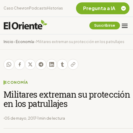
Pregunta a IA
Caso Chevron
Podcasts
Historias
Suscribirse
Quiero Información
sobre el Caso
Inicio
›
Economía
›
Militares extreman su protección en los patrullajes
Chevron Ecuador
Listar destinos
turísticos de la
Amazonia Ecuatoriana
¿En que consiste la
tasa minera que rige en
ECONOMÍA
Ecuador?
Militares extreman su protección
en los patrullajes
05 de mayo, 2017
1 min de lectura