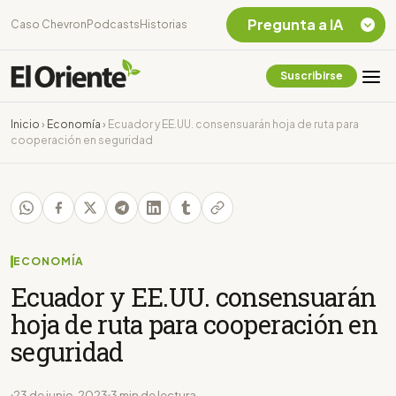
Pregunta a IA
Caso Chevron
Podcasts
Historias
Suscribirse
Quiero Información
sobre el Caso
Inicio
›
Economía
›
Ecuador y EE.UU. consensuarán hoja de ruta para
Chevron Ecuador
cooperación en seguridad
Listar destinos
turísticos de la
Amazonia Ecuatoriana
¿En que consiste la
tasa minera que rige en
Ecuador?
ECONOMÍA
Ecuador y EE.UU. consensuarán
hoja de ruta para cooperación en
seguridad
23 de junio, 2023
3 min de lectura