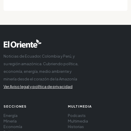
Noticias de Ecuador, Colombia y Perú, y
su región amazónica. Cubriendo política,
economía, energía, medio ambiente y
minería desde el corazón de la Amazonía
Ver Aviso legal y política de privacidad
SECCIONES
MULTIMEDIA
Energía
Podcasts
Minería
Multimedia
Economía
Historias