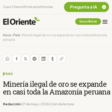
Pregunta a IA
Caso Chevron
Podcasts
Historias
Suscribirse
Quiero Información
sobre el Caso
Inicio
›
Perú
›
Minería ilegal de oro se expande en casi toda la Amazonía
Chevron Ecuador
peruana
Listar destinos
turísticos de la
Amazonia Ecuatoriana
¿En que consiste la
tasa minera que rige en
Ecuador?
PERÚ
Minería ilegal de oro se expande
en casi toda la Amazonía peruana
Redacción
27 de mayo, 2026
2 min de lectura