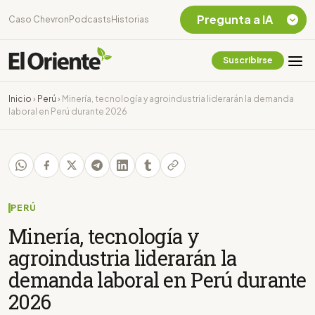
Pregunta a IA
Caso Chevron
Podcasts
Historias
Suscribirse
Quiero Información
sobre el Caso
Inicio
›
Perú
›
Minería, tecnología y agroindustria liderarán la demanda
Chevron Ecuador
laboral en Perú durante 2026
Listar destinos
turísticos de la
Amazonia Ecuatoriana
¿En que consiste la
tasa minera que rige en
Ecuador?
PERÚ
Minería, tecnología y
agroindustria liderarán la
demanda laboral en Perú durante
2026