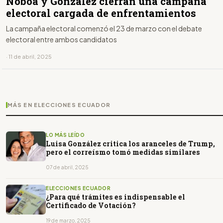
Noboa y González cierran una campaña
electoral cargada de enfrentamientos
La campaña electoral comenzó el 23 de marzo con el debate
electoral entre ambos candidatos
· 11 de abril, 2025
MÁS EN ELECCIONES ECUADOR
LO MÁS LEÍDO
Luisa González critica los aranceles de Trump,
pero el correísmo tomó medidas similares
07 de abril, 2025
ELECCIONES ECUADOR
¿Para qué trámites es indispensable el
Certificado de Votación?
19 de marzo, 2025