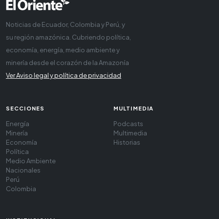
Noticias de Ecuador, Colombia y Perú, y
su región amazónica. Cubriendo política,
economía, energía, medio ambiente y
minería desde el corazón de la Amazonía
Ver Aviso legal y política de privacidad
SECCIONES
MULTIMEDIA
Energía
Podcasts
Minería
Multimedia
Economía
Historias
Política
Medio Ambiente
Nacionales
Perú
Colombia