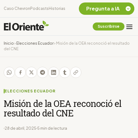
Pregunta a IA
Caso Chevron
Podcasts
Historias
Suscribirse
Quiero Información
sobre el Caso
Inicio
›
Elecciones Ecuador
›
Misión de la OEA reconoció el resultado
Chevron Ecuador
del CNE
Listar destinos
turísticos de la
Amazonia Ecuatoriana
¿En que consiste la
tasa minera que rige en
Ecuador?
ELECCIONES ECUADOR
Misión de la OEA reconoció el
resultado del CNE
28 de abril, 2025
5 min de lectura