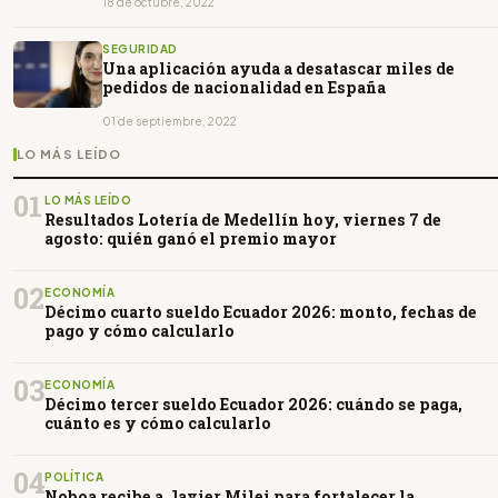
18 de octubre, 2022
SEGURIDAD
Una aplicación ayuda a desatascar miles de
pedidos de nacionalidad en España
01 de septiembre, 2022
LO MÁS LEÍDO
01
LO MÁS LEÍDO
Resultados Lotería de Medellín hoy, viernes 7 de
agosto: quién ganó el premio mayor
02
ECONOMÍA
Décimo cuarto sueldo Ecuador 2026: monto, fechas de
pago y cómo calcularlo
03
ECONOMÍA
Décimo tercer sueldo Ecuador 2026: cuándo se paga,
cuánto es y cómo calcularlo
04
POLÍTICA
Noboa recibe a Javier Milei para fortalecer la