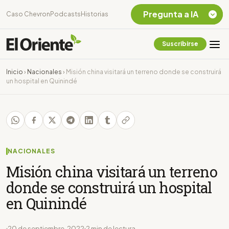
Pregunta a IA
Caso Chevron
Podcasts
Historias
Suscribirse
Quiero Información
sobre el Caso
Inicio
›
Nacionales
›
Misión china visitará un terreno donde se construirá
Chevron Ecuador
un hospital en Quinindé
Listar destinos
turísticos de la
Amazonia Ecuatoriana
¿En que consiste la
tasa minera que rige en
Ecuador?
NACIONALES
Misión china visitará un terreno
donde se construirá un hospital
en Quinindé
20 de septiembre, 2022
2 min de lectura