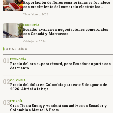
Exportación de flores ecuatorianas se fortalece
con crecimiento del comercio electrónico
puerta a puerta
13 de febrero, 2026
ECONOMÍA
Ecuador avanza en negociaciones comerciales
con Canadá y Marruecos
04 de junio, 2026
LO MÁS LEÍDO
01
ECONOMÍA
Precio del oro supera récord, pero Ecuador exporta con
descuento
02
COLOMBIA
Precio del dólar en Colombia para este 5 de agosto de
2026. Abrirá a la baja
03
ENERGÍA
Gran Tierra Energy venderá sus activos en Ecuador y
Colombia a Maurel & Prom