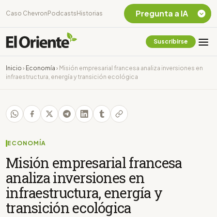
Pregunta a IA
Caso Chevron
Podcasts
Historias
Suscribirse
Quiero Información
sobre el Caso
Inicio
›
Economía
›
Misión empresarial francesa analiza inversiones en
Chevron Ecuador
infraestructura, energía y transición ecológica
Listar destinos
turísticos de la
Amazonia Ecuatoriana
¿En que consiste la
tasa minera que rige en
Ecuador?
ECONOMÍA
Misión empresarial francesa
analiza inversiones en
infraestructura, energía y
transición ecológica