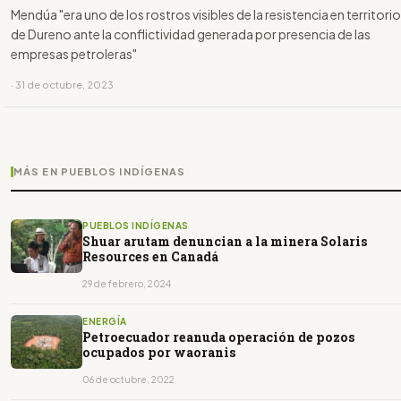
Mendúa "era uno de los rostros visibles de la resistencia en territorio
de Dureno ante la conflictividad generada por presencia de las
empresas petroleras"
· 31 de octubre, 2023
MÁS EN PUEBLOS INDÍGENAS
PUEBLOS INDÍGENAS
Shuar arutam denuncian a la minera Solaris
Resources en Canadá
29 de febrero, 2024
ENERGÍA
Petroecuador reanuda operación de pozos
ocupados por waoranis
06 de octubre, 2022