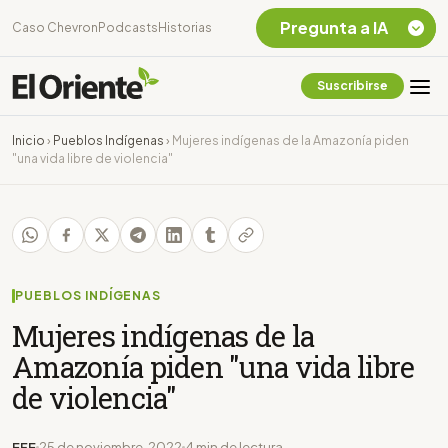
Pregunta a IA
Caso Chevron
Podcasts
Historias
Suscribirse
Quiero Información
sobre el Caso
Inicio
›
Pueblos Indígenas
›
Mujeres indígenas de la Amazonía piden
Chevron Ecuador
"una vida libre de violencia"
Listar destinos
turísticos de la
Amazonia Ecuatoriana
¿En que consiste la
tasa minera que rige en
Ecuador?
PUEBLOS INDÍGENAS
Mujeres indígenas de la
Amazonía piden "una vida libre
de violencia"
EFE
25 de noviembre, 2022
4 min de lectura