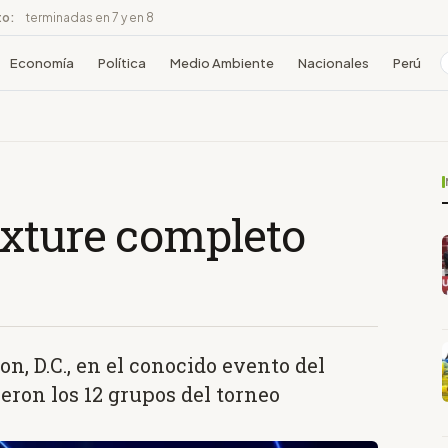
to:
terminadas en 7 y en 8
Economía
Política
Medio Ambiente
Nacionales
Perú
ixture completo
on, D.C., en el conocido evento del
eron los 12 grupos del torneo