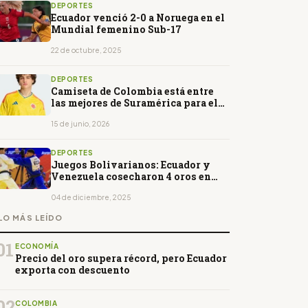
DEPORTES
Ecuador venció 2-0 a Noruega en el
Mundial femenino Sub-17
22 de octubre, 2025
DEPORTES
Camiseta de Colombia está entre
las mejores de Suramérica para el
Mundial 2026, según The Athletic
15 de junio, 2026
DEPORTES
Juegos Bolivarianos: Ecuador y
Venezuela cosecharon 4 oros en
judo
04 de diciembre, 2025
LO MÁS LEÍDO
01
ECONOMÍA
Precio del oro supera récord, pero Ecuador
exporta con descuento
02
COLOMBIA