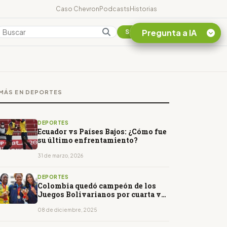
Caso Chevron
Podcasts
Historias
Pregunta a IA
Colombia
Suscribirse
Quiero Información
sobre el Caso
MÁS EN DEPORTES
Chevron Ecuador
Listar destinos
turísticos de la
DEPORTES
Amazonia Ecuatoriana
Ecuador vs Países Bajos: ¿Cómo fue
su último enfrentamiento?
¿En que consiste la
tasa minera que rige en
31 de marzo, 2026
Ecuador?
DEPORTES
Colombia quedó campeón de los
Juegos Bolivarianos por cuarta vez
consecutiva
08 de diciembre, 2025