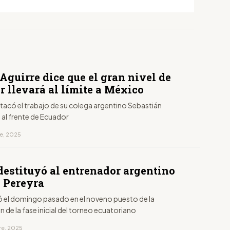
Aguirre dice que el gran nivel de
r llevará al límite a México
tacó el trabajo de su colega argentino Sebastián
al frente de Ecuador
re, 2025
destituyó al entrenador argentino
l Pereyra
ó el domingo pasado en el noveno puesto de la
ón de la fase inicial del torneo ecuatoriano
re, 2025