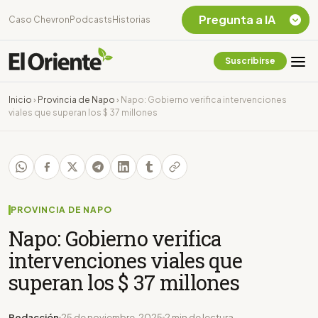
Pregunta a IA
Caso Chevron
Podcasts
Historias
Suscribirse
Quiero Información
sobre el Caso
Inicio
›
Provincia de Napo
›
Napo: Gobierno verifica intervenciones
Chevron Ecuador
viales que superan los $ 37 millones
Listar destinos
turísticos de la
Amazonia Ecuatoriana
¿En que consiste la
tasa minera que rige en
Ecuador?
PROVINCIA DE NAPO
Napo: Gobierno verifica
intervenciones viales que
superan los $ 37 millones
Redacción
25 de noviembre, 2025
2 min de lectura