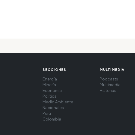
SECCIONES
MULTIMEDIA
Energía
Podcasts
Minería
Multimedia
Economía
Historias
Política
Medio Ambiente
Nacionales
Perú
Colombia