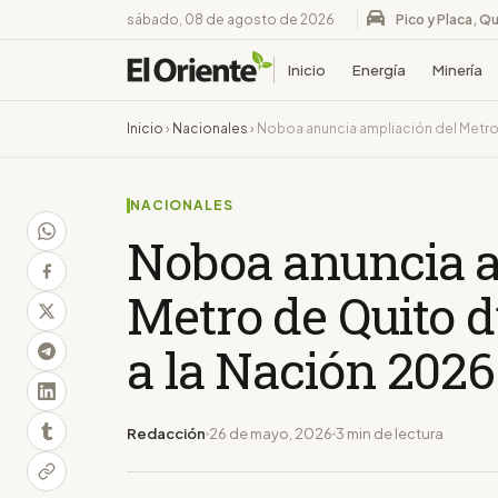
sábado, 08 de agosto de 2026
Pico y Placa, Qu
Inicio
Energía
Minería
Inicio
›
Nacionales
›
Noboa anuncia ampliación del Metro 
NACIONALES
Noboa anuncia a
Metro de Quito 
a la Nación 2026
Redacción
26 de mayo, 2026
3 min de lectura