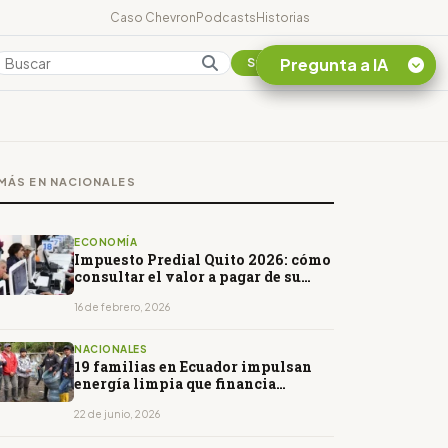
Caso Chevron
Podcasts
Historias
Pregunta a IA
Colombia
Suscribirse
Quiero Información
sobre el Caso
MÁS EN NACIONALES
Chevron Ecuador
Listar destinos
turísticos de la
ECONOMÍA
Amazonia Ecuatoriana
Impuesto Predial Quito 2026: cómo
consultar el valor a pagar de su
¿En que consiste la
impuesto predial
tasa minera que rige en
16 de febrero, 2026
Ecuador?
NACIONALES
19 familias en Ecuador impulsan
energía limpia que financia
conservación
22 de junio, 2026