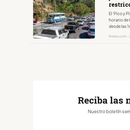
restric
El ‘Pico y P
horario de 
desde las 1
último dígi
Redacción · 2
Reciba las 
Nuestro boletín sem