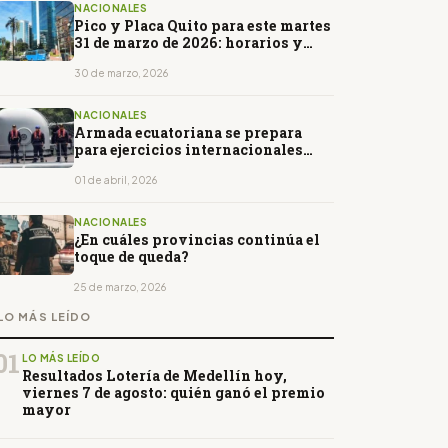
NACIONALES
Pico y Placa Quito para este martes
31 de marzo de 2026: horarios y
restricciones
30 de marzo, 2026
NACIONALES
Armada ecuatoriana se prepara
para ejercicios internacionales
junto al USS Nimitz
01 de abril, 2026
NACIONALES
¿En cuáles provincias continúa el
toque de queda?
25 de marzo, 2026
LO MÁS LEÍDO
01
LO MÁS LEÍDO
Resultados Lotería de Medellín hoy,
viernes 7 de agosto: quién ganó el premio
mayor