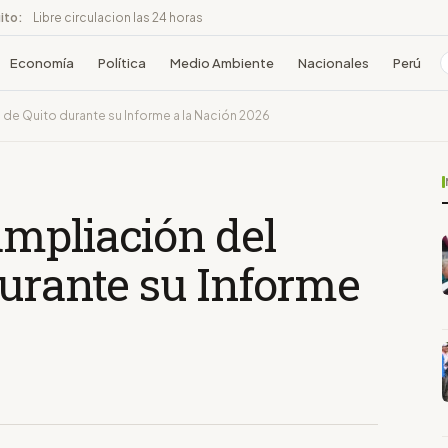
ito:
Libre circulacion las 24 horas
Economía
Política
Medio Ambiente
Nacionales
Perú
de Quito durante su Informe a la Nación 2026
mpliación del
durante su Informe