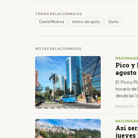
TEMAS RELACIONADOS
Daniel Noboa
metro de quito
Quito
NOTAS RELACIONADAS
NACIONALE
Pico y 
agosto 
El ‘Pico y P
horario de 
desde las 1
último dígi
Redacción · 
NACIONALE
Así ser
jueves 