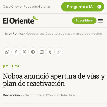
Pregunta a IA
Caso Chevron
Podcasts
Historias
Suscribirse
Quiero Información
sobre el Caso
Inicio
›
Política
›
Noboa anunció apertura de vías y plan de reactivación
Chevron Ecuador
Listar destinos
turísticos de la
Amazonia Ecuatoriana
¿En que consiste la
tasa minera que rige en
POLÍTICA
Ecuador?
Noboa anunció apertura de vías y
plan de reactivación
Redacción
22 de octubre, 2025
2 min de lectura