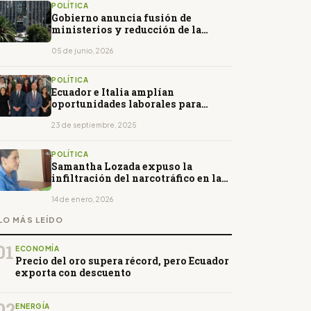
POLÍTICA
Gobierno anuncia fusión de
ministerios y reducción de la
estructura estatal
05 de junio, 2026
POLÍTICA
Ecuador e Italia amplían
oportunidades laborales para
ecuatorianos
23 de septiembre, 2025
POLÍTICA
Samantha Lozada expuso la
infiltración del narcotráfico en la
justicia
14 de enero, 2026
LO MÁS LEÍDO
01
ECONOMÍA
Precio del oro supera récord, pero Ecuador
exporta con descuento
02
ENERGÍA