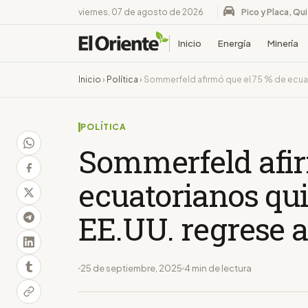
viernes, 07 de agosto de 2026
Pico y Placa, Qu
Inicio
Energía
Minería
Inicio
›
Política
›
Sommerfeld afirmó que el 75 % de ecuat
POLÍTICA
Sommerfeld afir
ecuatorianos qui
EE.UU. regrese a
25 de septiembre, 2025
4 min de lectura