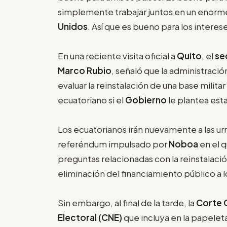
simplemente trabajar juntos en un enorm
Unidos
. Así que es bueno para los interes
En una reciente visita oficial a
Quito
, el
se
Marco Rubio
, señaló que la administració
evaluar la reinstalación de una base militar
ecuatoriano si el
Gobierno
le plantea est
Los ecuatorianos irán nuevamente a las ur
referéndum impulsado por
Noboa
en el 
preguntas relacionadas con la reinstalaci
eliminación del financiamiento público a l
Sin embargo, al final de la tarde, la
Corte 
Electoral (CNE)
que incluya en la papelet