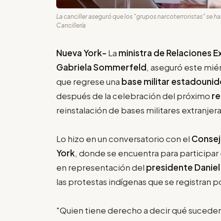
La canciller aseguró que los "grupos narcoterroristas" se han
Cancillería
Nueva York-
La
ministra de Relaciones E
Gabriela Sommerfeld
, aseguró este mié
que regrese una
base militar estadouni
después de la celebración del próximo
r
reinstalación de bases militares extranjeras
Lo hizo en un conversatorio con el
Consejo
York
, donde se encuentra para participar 
en representación del
presidente Danie
las protestas indígenas que se registran p
"Quien tiene derecho a decir qué suceder