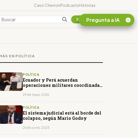
Caso Chevron
Podcasts
Historias
Pregunta a IA
Colombia
Suscribirse
Quiero Información
sobre el Caso
MÁS EN POLÍTICA
Chevron Ecuador
Listar destinos
turísticos de la
POLÍTICA
Amazonia Ecuatoriana
Ecuador y Perú acuerdan
operaciones militares coordinadas
¿En que consiste la
contra el crimen organizado
tasa minera que rige en
29 de mayo, 2026
Ecuador?
POLÍTICA
El sistema judicial está al borde del
colapso, según Mario Godoy
26 de junio, 2025