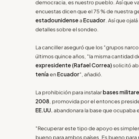
democracia, es nuestro pueblo. Así que v
encuestas dicen que el 75 % de nuestra g
estadounidense
a
Ecuador
. Así que ojal
detalles sobre el sondeo.
La canciller aseguró que los "grupos narcot
últimos quince años, "la misma cantidad 
expresidente (Rafael Correa)
solicitó a
tenía
en
Ecuador
", añadió.
La prohibición para instalar
bases militar
2008
, promovida por el entonces presi
EE.UU.
abandonara la base que ocupaba e
"Recuperar este tipo de apoyo es simplem
bueno para ambos países. Es bueno para n