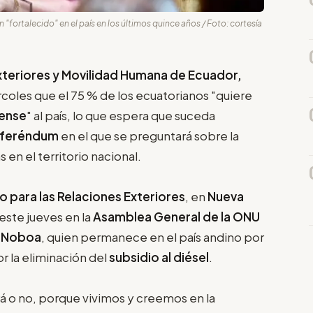
 "fortalecido" en el país en los últimos quince años / Foto: cortesía
xteriores y Movilidad Humana de Ecuador,
rcoles que el 75 % de los ecuatorianos "quiere
dense
" al país, lo que espera que suceda
eferéndum
en el que se preguntará sobre la
 en el territorio nacional.
 para las Relaciones Exteriores
, en
Nueva
este jueves en la
Asamblea General de la ONU
l Noboa
, quien permanece en el país andino por
or la eliminación del
subsidio al diésel
.
á o no, porque vivimos y creemos en la