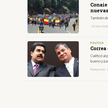
Conaie 
nuevas
También de
· 02 de octu
POLÍTICA
Correa
Calificó a
bueno y pa
Redacción · 