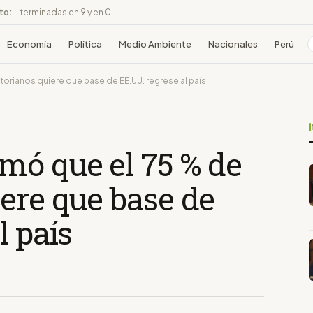
ito:
terminadas en 9 y en 0
Economía
Política
Medio Ambiente
Nacionales
Perú
orianos quiere que base de EE.UU. regrese al país
mó que el 75 % de
ere que base de
l país