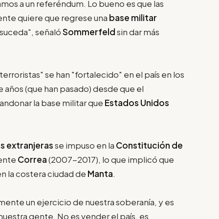
amos a un referéndum. Lo bueno es que las
ente quiere que regrese una
base militar
á suceda", señaló
Sommerfeld
sin dar más
erroristas" se han "fortalecido" en el país en los
de años (que han pasado) desde que el
bandonar la base militar que
Estados Unidos
es extranjeras
se impuso en la
Constitución de
dente
Correa
(2007-2017), lo que implicó que
n la costera ciudad de
Manta
.
ente un ejercicio de nuestra soberanía, y es
uestra gente. No es vender el país, es