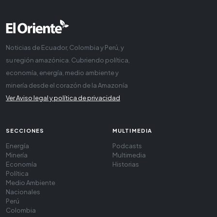
Noticias de Ecuador, Colombia y Perú, y
su región amazónica. Cubriendo política,
economía, energía, medio ambiente y
minería desde el corazón de la Amazonía
Ver Aviso legal y política de privacidad
SECCIONES
MULTIMEDIA
Energía
Podcasts
Minería
Multimedia
Economía
Historias
Política
Medio Ambiente
Nacionales
Perú
Colombia