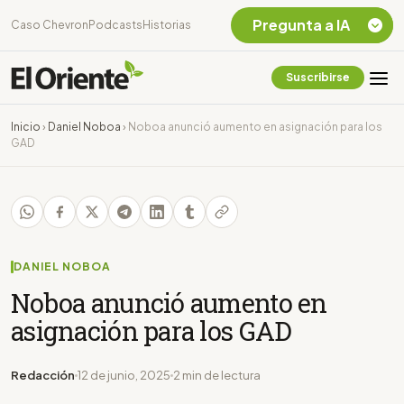
Pregunta a IA
Caso Chevron
Podcasts
Historias
Suscribirse
Quiero Información
sobre el Caso
Inicio
›
Daniel Noboa
›
Noboa anunció aumento en asignación para los
Chevron Ecuador
GAD
Listar destinos
turísticos de la
Amazonia Ecuatoriana
¿En que consiste la
tasa minera que rige en
Ecuador?
DANIEL NOBOA
Noboa anunció aumento en
asignación para los GAD
Redacción
12 de junio, 2025
2 min de lectura