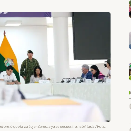
informó que la vía Loja–Zamora ya se encuentra habilitada / Foto: