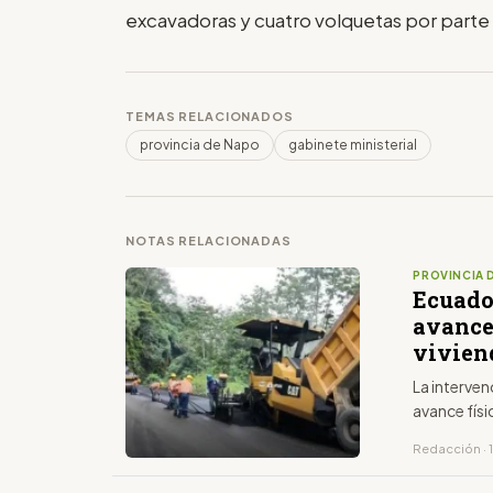
excavadoras y cuatro volquetas por parte
TEMAS RELACIONADOS
provincia de Napo
gabinete ministerial
NOTAS RELACIONADAS
PROVINCIA 
Ecuado
avances
vivien
La interven
avance físi
Redacción · 1