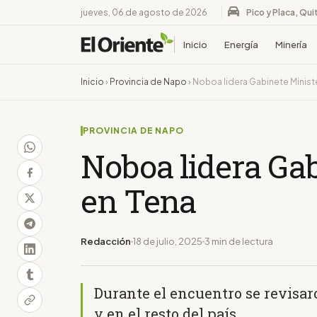
jueves, 06 de agosto de 2026
Pico y Placa, Qui
Inicio
Energía
Minería
Inicio
›
Provincia de Napo
›
Noboa lidera Gabinete Ministe
PROVINCIA DE NAPO
Noboa lidera Gab
en Tena
Redacción
18 de julio, 2025
3 min de lectura
Durante el encuentro se revisa
y en el resto del país