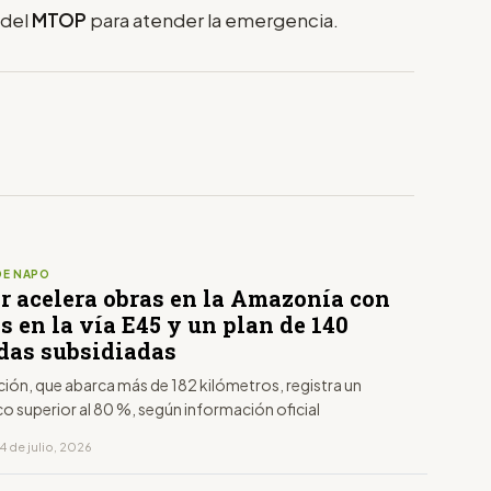
 del
MTOP
para atender la emergencia.
DE NAPO
r acelera obras en la Amazonía con
 en la vía E45 y un plan de 140
das subsidiadas
ción, que abarca más de 182 kilómetros, registra un
co superior al 80 %, según información oficial
4 de julio, 2026