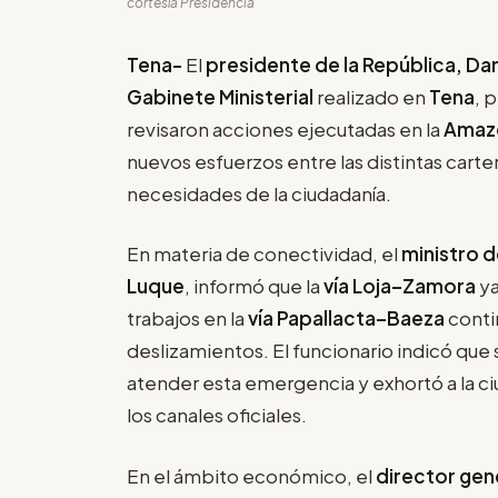
cortesía Presidencia
Tena-
El
presidente de la República, Da
Gabinete Ministerial
realizado en
Tena
, 
revisaron acciones ejecutadas en la
Amaz
nuevos esfuerzos entre las distintas carte
necesidades de la ciudadanía.
En materia de conectividad, el
ministro 
Luque
, informó que la
vía Loja–Zamora
ya
trabajos en la
vía Papallacta–Baeza
contin
deslizamientos. El funcionario indicó que
atender esta emergencia y exhortó a la c
los canales oficiales.
En el ámbito económico, el
director gene