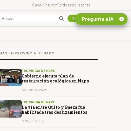
Caso Chevron
Podcasts
Historias
Pregunta a IA
Colombia
Suscribirse
Quiero Información
sobre el Caso
MÁS EN PROVINCIA DE NAPO
Chevron Ecuador
Listar destinos
turísticos de la
PROVINCIA DE NAPO
Amazonia Ecuatoriana
Gobierno ejecuta plan de
restauración ecológica en Napo
¿En que consiste la
tasa minera que rige en
26 de mayo, 2026
Ecuador?
PROVINCIA DE NAPO
La vía entre Quito y Baeza fue
habilitada tras deslizamientos
16 de junio, 2025