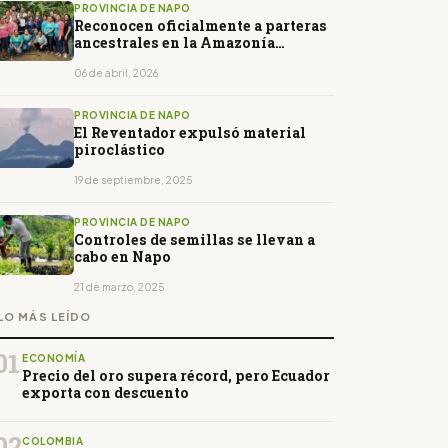
PROVINCIA DE NAPO
Reconocen oficialmente a parteras
ancestrales en la Amazonía
ecuatoriana
06 de abril, 2026
PROVINCIA DE NAPO
El Reventador expulsó material
piroclástico
19 de septiembre, 2025
PROVINCIA DE NAPO
Controles de semillas se llevan a
cabo en Napo
21 de marzo, 2025
LO MÁS LEÍDO
01
ECONOMÍA
Precio del oro supera récord, pero Ecuador
exporta con descuento
02
COLOMBIA