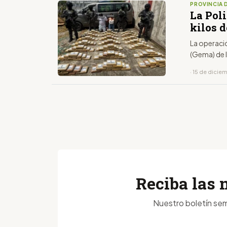
PROVINCIA 
La Poli
kilos 
La operació
(Gema) de l
· 15 de dicie
Reciba las 
Nuestro boletín sem