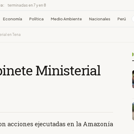
to:
terminadas en 7 y en 8
Economía
Política
Medio Ambiente
Nacionales
Perú
rial en Tena
inete Ministerial
ron acciones ejecutadas en la Amazonía