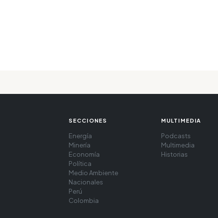
SECCIONES
MULTIMEDIA
Energía
Podcasts
Minería
Multimedia
Economía
Historias
Política
Medio Ambiente
Nacionales
Perú
Colombia