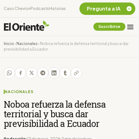
Pregunta a IA
Caso Chevron
Podcasts
Historias
Suscribirse
Quiero Información
sobre el Caso
Inicio
›
Nacionales
›
Noboa refuerza la defensa territorial y busca dar
Chevron Ecuador
previsibilidad a Ecuador
Listar destinos
turísticos de la
Amazonia Ecuatoriana
¿En que consiste la
tasa minera que rige en
Ecuador?
NACIONALES
Noboa refuerza la defensa
territorial y busca dar
previsibilidad a Ecuador
Redacción
01 de mayo, 2026
2 min de lectura