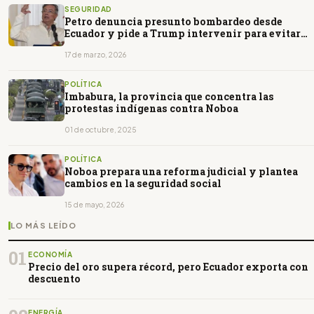
SEGURIDAD
Petro denuncia presunto bombardeo desde
Ecuador y pide a Trump intervenir para evitar
una escalada
17 de marzo, 2026
POLÍTICA
Imbabura, la provincia que concentra las
protestas indígenas contra Noboa
01 de octubre, 2025
POLÍTICA
Noboa prepara una reforma judicial y plantea
cambios en la seguridad social
15 de mayo, 2026
LO MÁS LEÍDO
01
ECONOMÍA
Precio del oro supera récord, pero Ecuador exporta con
descuento
ENERGÍA