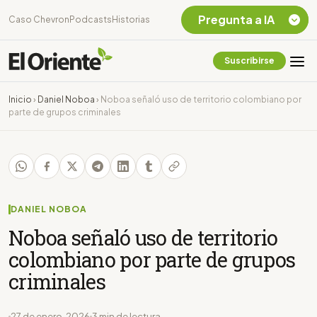
Pregunta a IA
Caso Chevron
Podcasts
Historias
Suscribirse
Quiero Información
sobre el Caso
Inicio
›
Daniel Noboa
›
Noboa señaló uso de territorio colombiano por
Chevron Ecuador
parte de grupos criminales
Listar destinos
turísticos de la
Amazonia Ecuatoriana
¿En que consiste la
tasa minera que rige en
Ecuador?
DANIEL NOBOA
Noboa señaló uso de territorio
colombiano por parte de grupos
criminales
27 de enero, 2026
3 min de lectura