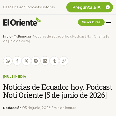
Pregunta a IA
Caso Chevron
Podcasts
Historias
Suscribirse
Quiero Información
sobre el Caso
Inicio
›
Multimedia
›
Noticias de Ecuador hoy. Podcast Noti Oriente [5
Chevron Ecuador
de junio de 2026]
Listar destinos
turísticos de la
Amazonia Ecuatoriana
¿En que consiste la
tasa minera que rige en
Ecuador?
MULTIMEDIA
Noticias de Ecuador hoy. Podcast
Noti Oriente [5 de junio de 2026]
Redacción
05 de junio, 2026
2 min de lectura