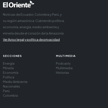
Noticias de Ecuador, Colombia y Perú, y
su región amazónica. Cubriendo política,
economía, energía, medio ambiente y
minería desde el corazón de la Amazonía
Ver Aviso legal y política de privacidad
SECCIONES
MULTIMEDIA
Energía
Podcasts
Minería
Multimedia
Economía
Historias
Política
Medio Ambiente
Nacionales
Perú
Colombia