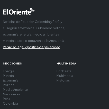
Noticias de Ecuador, Colombia y Perú, y
su región amazónica. Cubriendo política,
economía, energía, medio ambiente y
minería desde el corazón de la Amazonía
Ver Aviso legal y política de privacidad
SECCIONES
MULTIMEDIA
Energía
Podcasts
Minería
Multimedia
Economía
Historias
Política
Medio Ambiente
Nacionales
Perú
Colombia