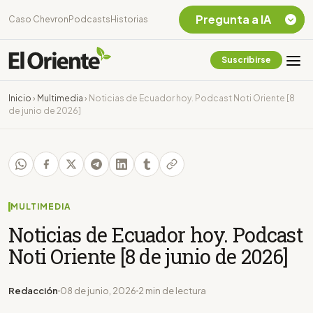
Pregunta a IA
Caso Chevron
Podcasts
Historias
Suscribirse
Quiero Información
sobre el Caso
Inicio
›
Multimedia
›
Noticias de Ecuador hoy. Podcast Noti Oriente [8
Chevron Ecuador
de junio de 2026]
Listar destinos
turísticos de la
Amazonia Ecuatoriana
¿En que consiste la
tasa minera que rige en
Ecuador?
MULTIMEDIA
Noticias de Ecuador hoy. Podcast
Noti Oriente [8 de junio de 2026]
Redacción
08 de junio, 2026
2 min de lectura