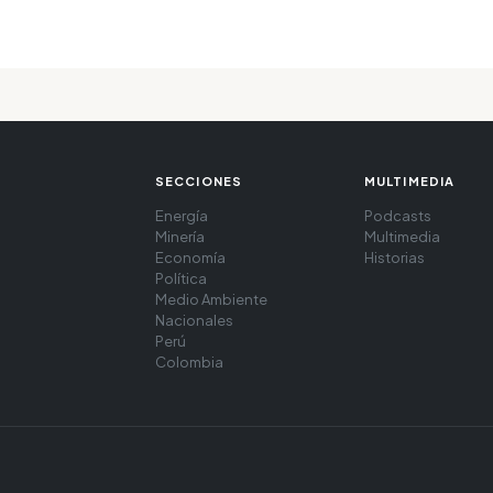
SECCIONES
MULTIMEDIA
Energía
Podcasts
Minería
Multimedia
Economía
Historias
Política
Medio Ambiente
Nacionales
Perú
Colombia