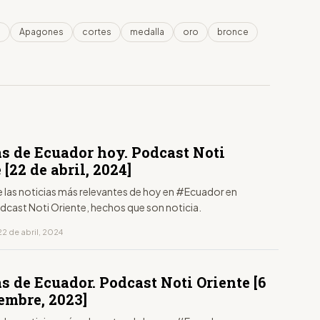
a
Apagones
cortes
medalla
oro
bronce
as de Ecuador hoy. Podcast Noti
 [22 de abril, 2024]
e las noticias más relevantes de hoy en #Ecuador en
dcast Noti Oriente, hechos que son noticia.
2 de abril, 2024
s de Ecuador. Podcast Noti Oriente [6
embre, 2023]