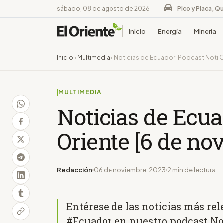
sábado, 08 de agosto de 2026
Pico y Placa, Qu
Inicio
Energía
Minería
Inicio
›
Multimedia
›
Noticias de Ecuador. Podcast Noti O
MULTIMEDIA
Noticias de Ecua
Oriente [6 de no
Redacción
06 de noviembre, 2023
2 min de lectura
Entérese de las noticias más re
#Ecuador en nuestro podcast Not