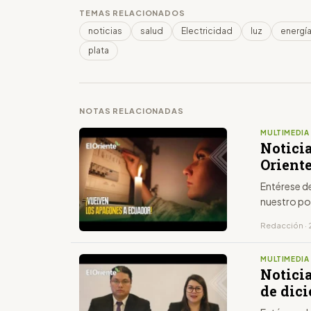
TEMAS RELACIONADOS
noticias
salud
Electricidad
luz
energí
plata
NOTAS RELACIONADAS
MULTIMEDIA
Notici
Oriente
Entérese d
nuestro po
Redacción · 2
MULTIMEDIA
Noticia
de dici