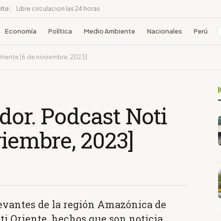
ito:
Libre circulacion las 24 horas
Economía
Política
Medio Ambiente
Nacionales
Perú
riente [6 de noviembre, 2023]
dor. Podcast Noti
viembre, 2023]
levantes de la región Amazónica de
i Oriente, hechos que son noticia.