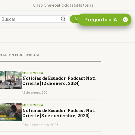
Caso Chevron
Podcasts
Historias
Pregunta a IA
Colombia
Suscribirse
Quiero Información
sobre el Caso
MÁS EN MULTIMEDIA
Chevron Ecuador
Listar destinos
turísticos de la
MULTIMEDIA
Amazonia Ecuatoriana
Noticias de Ecuador. Podcast Noti
Oriente [12 de enero, 2024]
¿En que consiste la
tasa minera que rige en
12 de enero, 2024
Ecuador?
MULTIMEDIA
Noticias de Ecuador. Podcast Noti
Oriente [8 de noviembre, 2023]
08 de noviembre, 2023