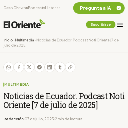
Pregunta a IA
Caso Chevron
Podcasts
Historias
Suscribirse
Quiero Información
sobre el Caso
Inicio
›
Multimedia
›
Noticias de Ecuador. Podcast Noti Oriente [7 de
Chevron Ecuador
julio de 2025]
Listar destinos
turísticos de la
Amazonia Ecuatoriana
¿En que consiste la
tasa minera que rige en
Ecuador?
MULTIMEDIA
Noticias de Ecuador. Podcast Noti
Oriente [7 de julio de 2025]
Redacción
07 de julio, 2025
2 min de lectura