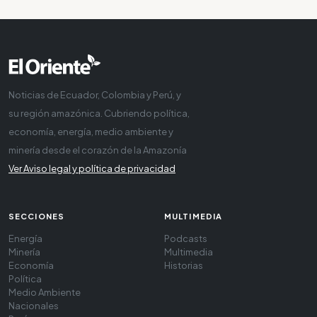
Noticias de Ecuador, Colombia y Perú, y
su región amazónica. Cubriendo política,
economía, energía, medio ambiente y
minería desde el corazón de la Amazonía
Ver Aviso legal y política de privacidad
SECCIONES
MULTIMEDIA
Energía
Podcasts
Minería
Multimedia
Economía
Historias
Política
Medio Ambiente
Nacionales