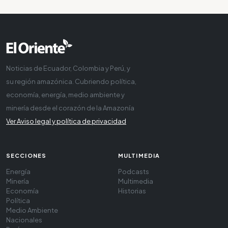
Noticias de Ecuador, Colombia y Perú, y
su región amazónica. Cubriendo política,
economía, energía, medio ambiente y
minería desde el corazón de la Amazonía
Ver Aviso legal y política de privacidad
SECCIONES
MULTIMEDIA
Energía
Podcasts
Minería
Multimedia
Economía
Historias
Política
Medio Ambiente
Nacionales