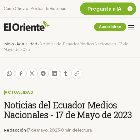
Pregunta a IA
Caso Chevron
Podcasts
Historias
Suscribirse
Quiero Información
sobre el Caso
Inicio
›
Actualidad
›
Noticias del Ecuador Medios Nacionales - 17 de
Chevron Ecuador
Mayo de 2023
Listar destinos
turísticos de la
Amazonia Ecuatoriana
¿En que consiste la
tasa minera que rige en
Ecuador?
ACTUALIDAD
Noticias del Ecuador Medios
Nacionales - 17 de Mayo de 2023
Redacción
17 de mayo, 2023
0 min de lectura