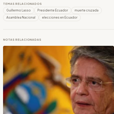
TEMAS RELACIONADOS
Guillermo Lasso
Presidente Ecuador
muerte cruzada
Asamblea Nacional
elecciones en Ecuador
NOTAS RELACIONADAS