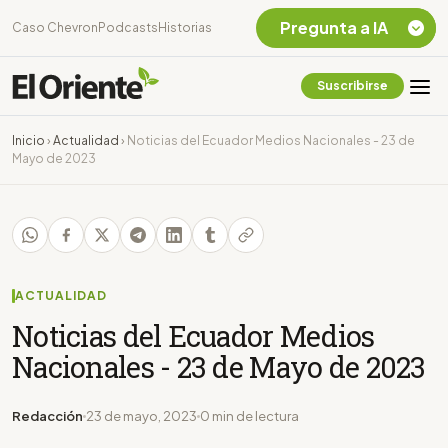
Pregunta a IA
Caso Chevron
Podcasts
Historias
Suscribirse
Quiero Información
sobre el Caso
Inicio
›
Actualidad
›
Noticias del Ecuador Medios Nacionales - 23 de
Chevron Ecuador
Mayo de 2023
Listar destinos
turísticos de la
Amazonia Ecuatoriana
¿En que consiste la
tasa minera que rige en
Ecuador?
ACTUALIDAD
Noticias del Ecuador Medios
Nacionales - 23 de Mayo de 2023
Redacción
23 de mayo, 2023
0 min de lectura