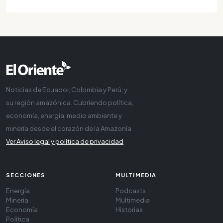
Noticias de Ecuador, Colombia y Perú, y
su región amazónica. Cubriendo política,
economía, energía, medio ambiente y
minería desde el corazón de la Amazonía
Ver Aviso legal y política de privacidad
SECCIONES
MULTIMEDIA
Energía
Podcasts
Minería
Multimedia
Economía
Historias
Política