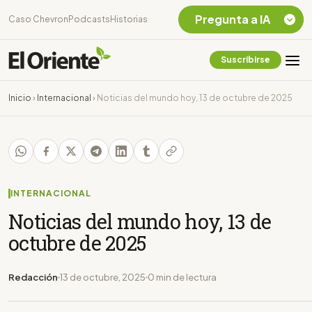
Pregunta a IA
Caso Chevron
Podcasts
Historias
Suscribirse
Quiero Información
sobre el Caso
Inicio
›
Internacional
›
Noticias del mundo hoy, 13 de octubre de 2025
Chevron Ecuador
Listar destinos
turísticos de la
Amazonia Ecuatoriana
¿En que consiste la
tasa minera que rige en
INTERNACIONAL
Ecuador?
Noticias del mundo hoy, 13 de
octubre de 2025
Redacción
13 de octubre, 2025
0 min de lectura