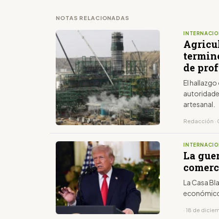
NOTAS RELACIONADAS
INTERNACIO
Agricu
termin
de pro
El hallazgo
autoridades
artesanal.
Redacción · 
INTERNACIO
La gue
comerci
La Casa Bla
económicos
· 18 de dici