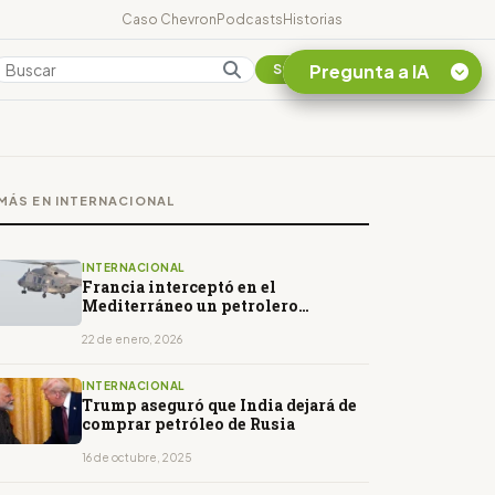
Caso Chevron
Podcasts
Historias
Pregunta a IA
Colombia
Suscribirse
Quiero Información
sobre el Caso
MÁS EN INTERNACIONAL
Chevron Ecuador
Listar destinos
turísticos de la
INTERNACIONAL
Amazonia Ecuatoriana
Francia interceptó en el
Mediterráneo un petrolero
¿En que consiste la
procedente de Rusia
tasa minera que rige en
22 de enero, 2026
Ecuador?
INTERNACIONAL
Trump aseguró que India dejará de
comprar petróleo de Rusia
16 de octubre, 2025