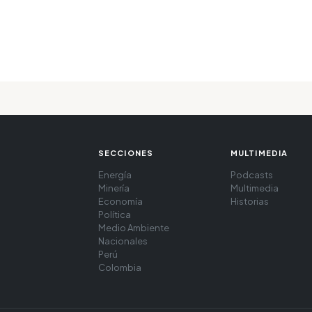
SECCIONES
MULTIMEDIA
Energía
Podcasts
Minería
Multimedia
Economía
Historias
Política
Medio Ambiente
Nacionales
Perú
Colombia