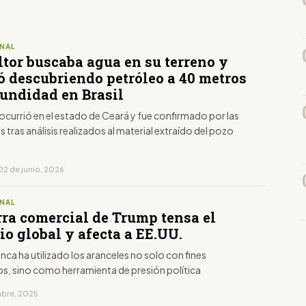
NAL
ltor buscaba agua en su terreno y
ó descubriendo petróleo a 40 metros
fundidad en Brasil
 ocurrió en el estado de Ceará y fue confirmado por las
 tras análisis realizados al material extraído del pozo
02 de junio, 2026
NAL
rra comercial de Trump tensa el
o global y afecta a EE.UU.
nca ha utilizado los aranceles no solo con fines
, sino como herramienta de presión política
embre, 2025