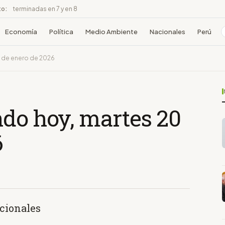
to:
terminadas en 7 y en 8
Economía
Política
Medio Ambiente
Nacionales
Perú
0 de enero de 2026
ndo hoy, martes 20
6
acionales