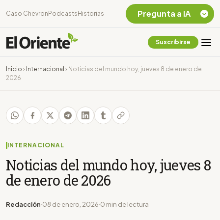
Pregunta a IA
Caso Chevron
Podcasts
Historias
Suscribirse
Quiero Información
sobre el Caso
Inicio
›
Internacional
›
Noticias del mundo hoy, jueves 8 de enero de
Chevron Ecuador
2026
Listar destinos
turísticos de la
Amazonia Ecuatoriana
¿En que consiste la
tasa minera que rige en
Ecuador?
INTERNACIONAL
Noticias del mundo hoy, jueves 8
de enero de 2026
Redacción
08 de enero, 2026
0 min de lectura