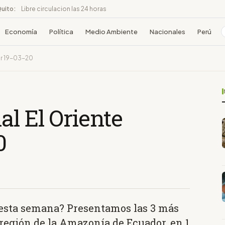
Quito:
Libre circulacion las 24 horas
Economía
Política
Medio Ambiente
Nacionales
Perú
or 19-03-20
l El Oriente
0
s esta semana? Presentamos las 3 más
región de la Amazonía de Ecuador, en 1