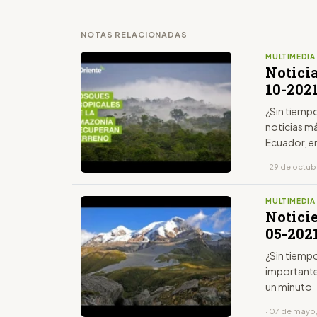
NOTAS RELACIONADAS
MULTIMEDIA
Noticia
10-202
¿Sin tiempo
noticias má
Ecuador, e
· 29 de octub
MULTIMEDIA
Notici
05-202
¿Sin tiempo
importante
un minuto
· 07 de mayo