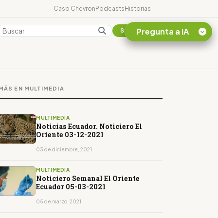
Caso Chevron
Podcasts
Historias
Pregunta a IA
Colombia
Suscribirse
Quiero Información
sobre el Caso
MÁS EN MULTIMEDIA
Chevron Ecuador
Listar destinos
turísticos de la
MULTIMEDIA
Amazonia Ecuatoriana
Noticias Ecuador. Noticiero El
Oriente 03-12-2021
¿En que consiste la
tasa minera que rige en
03 de diciembre, 2021
Ecuador?
MULTIMEDIA
Noticiero Semanal El Oriente
Ecuador 05-03-2021
05 de marzo, 2021