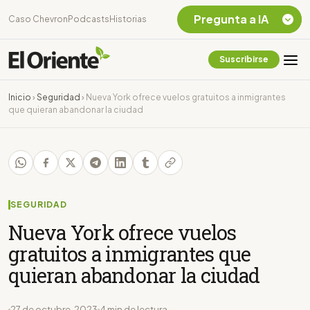
Pregunta a IA
Caso Chevron
Podcasts
Historias
Suscribirse
Quiero Información
sobre el Caso
Inicio
›
Seguridad
›
Nueva York ofrece vuelos gratuitos a inmigrantes
Chevron Ecuador
que quieran abandonar la ciudad
Listar destinos
turísticos de la
Amazonia Ecuatoriana
¿En que consiste la
tasa minera que rige en
Ecuador?
SEGURIDAD
Nueva York ofrece vuelos
gratuitos a inmigrantes que
quieran abandonar la ciudad
27 de octubre, 2023
4 min de lectura