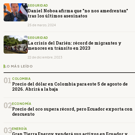
SEGURIDAD
Daniel Noboa afirma que "no nos amedrentan"
tras los últimos asesinatos
25 de marzo, 2024
SEGURIDAD
La crisis del Darién: récord de migrantes y
menores en tránsito en 2023
22 de diciembre, 2023
LO MÁS LEÍDO
01
COLOMBIA
Precio del dólar en Colombia para este 5 de agosto de
2026. Abrirá a la baja
02
ECONOMÍA
Precio del oro supera récord, pero Ecuador exporta con
descuento
03
ENERGÍA
Gran Tierra Energy venderá sus activos en Ecuador y